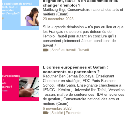
dégradent, faut-il s’en accommoder ou
changer d’emploi ?
Maëlezig Bigi, Conservatoire national des arts et
métiers (Cnam)
20 novembre 2023
Si la « grande démission » n’a pas eu lieu et que
les Français ne se sont pas détournés de
l’emploi, faut-il pour autant en conclure qu’ils
consentent pleinement à leurs conditions de
travail ?
| Santé au travail
| Travail
Licornes européennes et Gafam :
concurrents ou partenaires ?
Kaouther Ben Jemaa Boubaya, Enseignant
Chercheur en stratégie, EDC Paris Business
School, Rhita Sabri, Enseignante chercheuse à
l'ENCG - Kénitra , Université Ibn Tofail, Vesselina
Tossan, maître de conférences HDR en sciences
de gestion , Conservatoire national des arts et
métiers (Cnam)
6 novembre 2023
| Société
| Economie