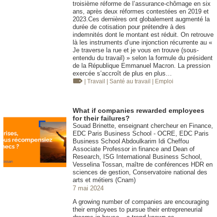
troisième réforme de l’assurance-chômage en six
ans, après deux réformes contestées en 2019 et
2023.Ces dernières ont globalement augmenté la
durée de cotisation pour prétendre à des
indemnités dont le montant est réduit. On retrouve
là les instruments d’une injonction récurrente au «
Je traverse la rue et je vous en trouve (sous-
entendu du travail) » selon la formule du président
de la République Emmanuel Macron. La pression
exercée s’accroît de plus en plus…
| Travail
| Santé au travail
| Emploi
What if companies rewarded employees
for their failures?
Souad Brinette, enseignant chercheur en Finance,
EDC Paris Business School - OCRE, EDC Paris
Business School Abdoulkarim Idi Cheffou
Associate Professor in finance and Dean of
Research, ISG International Business School,
Vesselina Tossan, maître de conférences HDR en
sciences de gestion, Conservatoire national des
arts et métiers (Cnam)
7 mai 2024
A growing number of companies are encouraging
their employees to pursue their entrepreneurial