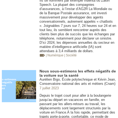
Ils se nomment par exemple Inbenta ou Zaion
Speech. La plupart des compagnies
d’assurances, à l’instar d’AG2R La Mondiale ou
de la Banque Postale assurance, ont investi
massivement pour développer des agents
conversationnels, autrement appelés « chatbots
». Joignables 7 jours sur 7, 24 heures sur 24 et en
tout lieu, ils semblent rencontrer auprès des
clients bien plus de succès que les échanges par
téléphone, notamment pour déclarer un sinistre.
D’ici 2024, les dépenses annuelles du secteur en
matière d’intelligence artificielle (IA) sont
attendues à 3,4 milliards de dollars.
| Numérique
| Société
Nous sous-estimons les effets négatifs de
la voiture sur la santé
Aurélien Bigo, École polytechnique et Kévin Jean,
Conservatoire national des arts et métiers (Cnam)
7 juillet 2023
Depuis le trajet court pour aller à la boulangerie
jusqu’au départ en vacances en famille, en
passant par les allers-retours au travail, les
déplacements sont largement structurés par la
voiture en France.À la fois rapide, permettant des
trajets porte-à-porte, confortable, ce mode de