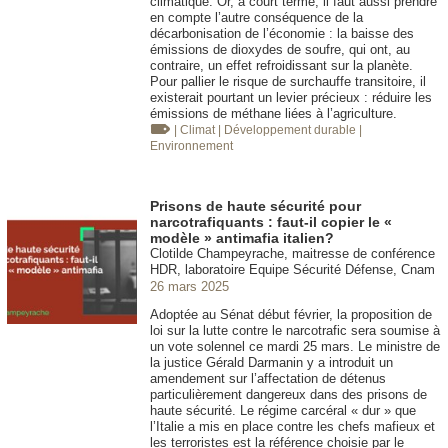
climatique. Or, à court terme, il faut aussi prendre
en compte l’autre conséquence de la
décarbonisation de l’économie : la baisse des
émissions de dioxydes de soufre, qui ont, au
contraire, un effet refroidissant sur la planète.
Pour pallier le risque de surchauffe transitoire, il
existerait pourtant un levier précieux : réduire les
émissions de méthane liées à l’agriculture.
| Climat
| Développement durable
|
Environnement
Prisons de haute sécurité pour
narcotrafiquants : faut-il copier le «
modèle » antimafia italien?
Clotilde Champeyrache, maitresse de conférence
HDR, laboratoire Equipe Sécurité Défense, Cnam
26 mars 2025
Adoptée au Sénat début février, la proposition de
loi sur la lutte contre le narcotrafic sera soumise à
un vote solennel ce mardi 25 mars. Le ministre de
la justice Gérald Darmanin y a introduit un
amendement sur l’affectation de détenus
particulièrement dangereux dans des prisons de
haute sécurité. Le régime carcéral « dur » que
l’Italie a mis en place contre les chefs mafieux et
les terroristes est la référence choisie par le