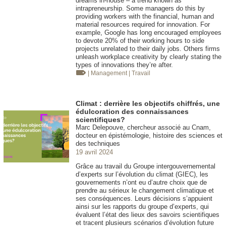
dreams in-house – a trend known as
intrapreneurship. Some managers do this by
providing workers with the financial, human and
material resources required for innovation. For
example, Google has long encouraged employees
to devote 20% of their working hours to side
projects unrelated to their daily jobs. Others firms
unleash workplace creativity by clearly stating the
types of innovations they’re after.
| Management
| Travail
Climat : derrière les objectifs chiffrés, une
édulcoration des connaissances
scientifiques?
Marc Delepouve, chercheur associé au Cnam,
docteur en épistémologie, histoire des sciences et
des techniques
19 avril 2024
Grâce au travail du Groupe intergouvernemental
d’experts sur l’évolution du climat (GIEC), les
gouvernements n’ont eu d’autre choix que de
prendre au sérieux le changement climatique et
ses conséquences. Leurs décisions s’appuient
ainsi sur les rapports du groupe d’experts, qui
évaluent l’état des lieux des savoirs scientifiques
et tracent plusieurs scénarios d’évolution future