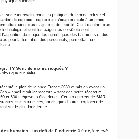
 physique nucléaire
des secteurs révolutionne les pratiques du monde industriel.
, bardée de capteurs, capable de s’adapter seule à un grand
mettant ainsi plus d’agilité et de fiabilité. C’est d’autant plus
te technologie et dont les exigences de sûreté sont
e et l’apparition de maquettes numériques des bâtiments et des
bles pour la formation des personnels, permettant une
léaire.
git-il ? Sont-ils moins risqués ?
 physique nucléaire
présenté le plan de relance France 2030 et mis en avant un
Ces « small modular reactors » sont des petits réacteurs
 50 et 300 mégawatts électriques. Certains projets de SMR
istantes et miniaturisées, tandis que d’autres explorent de
nt sur le plus long terme.
es humains : un défi de l’industrie 4.0 déjà relevé