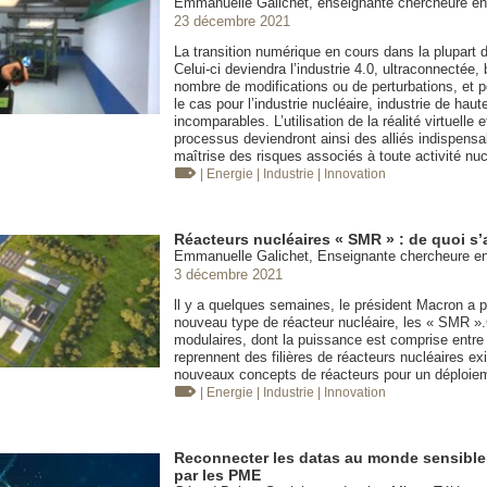
Emmanuelle Galichet, enseignante chercheure en
23 décembre 2021
La transition numérique en cours dans la plupart 
Celui-ci deviendra l’industrie 4.0, ultraconnectée
nombre de modifications ou de perturbations, et per
le cas pour l’industrie nucléaire, industrie de hau
incomparables. L’utilisation de la réalité virtuell
processus deviendront ainsi des alliés indispensa
maîtrise des risques associés à toute activité nuc
| Energie
| Industrie
| Innovation
Réacteurs nucléaires « SMR » : de quoi s’a
Emmanuelle Galichet, Enseignante chercheure en
3 décembre 2021
ll y a quelques semaines, le président Macron a 
nouveau type de réacteur nucléaire, les « SMR ».
modulaires, dont la puissance est comprise entre
reprennent des filières de réacteurs nucléaires ex
nouveaux concepts de réacteurs pour un déploieme
| Energie
| Industrie
| Innovation
Reconnecter les datas au monde sensible d
par les PME