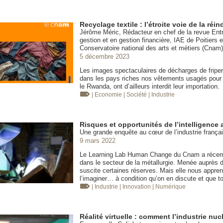
Recyclage textile : l’étroite voie de la réin
Jérôme Méric, Rédacteur en chef de la revue Entre
gestion et en gestion financière, IAE de Poitiers
Conservatoire national des arts et métiers (Cnam
5 décembre 2023
Les images spectaculaires de décharges de friper
dans les pays riches nos vêtements usagés pour 
le Rwanda, ont d’ailleurs interdit leur importation.
| Economie
| Société
| Industrie
Risques et opportunités de l’intelligence ar
Une grande enquête au cœur de l’industrie frança
9 mars 2022
Le Learning Lab Human Change du Cnam a récemment 
dans le secteur de la métallurgie. Menée auprès de
suscite certaines réserves. Mais elle nous apprend
l’imaginer… à condition qu’on en discute et que t
| Industrie
| Innovation
| Numérique
Réalité virtuelle : comment l’industrie nu