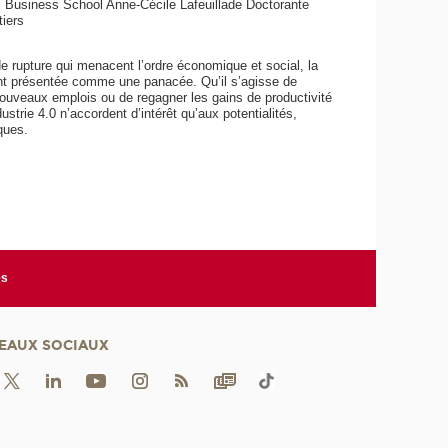
 Business School Anne-Cécile Lafeuillade Doctorante
tiers
de rupture qui menacent l’ordre économique et social, la
ent présentée comme une panacée. Qu’il s’agisse de
e nouveaux emplois ou de regagner les gains de productivité
trie 4.0 n’accordent d’intérêt qu’aux potentialités,
ques.
es
EAUX SOCIAUX