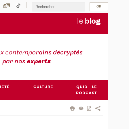
le
bl
o
g
ux contempor
ains décryptés
par nos
expert
s
IÉTÉ
CULTURE
QUID - LE
PODCAST