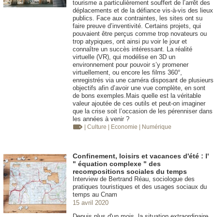
tourisme a particulièrement souffert de l’arrêt des
déplacements et de la défiance vis-à-vis des lieux
publics. Face aux contraintes, les sites ont su
faire preuve d’inventivité. Certains projets, qui
pouvaient être perçus comme trop novateurs ou
trop atypiques, ont ainsi pu voir le jour et
connaître un succès intéressant. La réalité
virtuelle (VR), qui modélise en 3D un
environnement pour pouvoir s’y promener
virtuellement, ou encore les films 360°,
enregistrés via une caméra disposant de plusieurs
objectifs afin d’avoir une vue complète, en sont
de bons exemples.Mais quelle est la véritable
valeur ajoutée de ces outils et peut-on imaginer
que la crise soit l’occasion de les pérenniser dans
les années à venir ?
| Culture
| Economie
| Numérique
Confinement, loisirs et vacances d'été : l'
" équation complexe " des
recompositions sociales du temps
Interview de Bertrand Réau, sociologue des
pratiques touristiques et des usages sociaux du
temps au Cnam
15 avril 2020
Depuis plus d'un mois, la situation extraordinaire