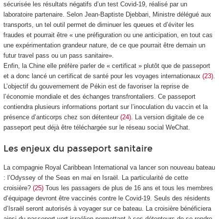
sécurisée les résultats négatifs d’un test Covid-19, réalisé par un
laboratoire partenaire. Selon Jean-Baptiste Djebbari, Ministre délégué aux
transports, un tel outil permet de diminuer les queues et d’éviter les
fraudes et pourrait être « une préfiguration ou une anticipation, en tout cas
une expérimentation grandeur nature, de ce que pourrait être demain un
futur travel pass ou un pass sanitaire».
Enfin, la Chine elle préfère parler de « certificat » plutôt que de passeport
et a donc lancé un certificat de santé pour les voyages internationaux
(23)
.
L’objectif du gouvernement de Pékin est de favoriser la reprise de
l’économie mondiale et des échanges transfrontaliers. Ce passeport
contiendra plusieurs informations portant sur l’inoculation du vaccin et la
présence d’anticorps chez son détenteur
(24).
La version digitale de ce
passeport peut déjà être téléchargée sur le réseau social WeChat.
Les enjeux du passeport sanitaire
La compagnie Royal Caribbean International va lancer son nouveau bateau
: l’Odyssey of the Seas en mai en Israël. La particularité de cette
croisière?
(25)
Tous les passagers de plus de 16 ans et tous les membres
d’équipage devront être vaccinés contre le Covid-19. Seuls des résidents
d’Israël seront autorisés à voyager sur ce bateau. La croisière bénéficiera
ainsi du passeport vert israélien permettant à ses détenteurs de se rendre