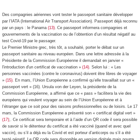
Des compagnies aériennes vont tester le passeport sanitaire développer
par l’IATA (International Air Transport Association). Passeport déjà reconnu
par un pays : le Panama
(13)
. Ce passeport informera compagnies et
gouvernements de la vaccination ou de l’obtention d’un résultat négatif au
test Covid-19 par le passager.
Le Premier Ministre grec, très tôt, a souhaité, porter le débat sur un
passeport sanitaire au niveau européen. Dans une lettre adressée à la
Présidente de la Commission Européenne il demandait en janvier «
l'introduction d'un certificat de vaccination »
(14)
. Selon lui : « Les
personnes vaccinées (contre le coronavirus) doivent être libres de voyager
»
(15)
. En mars, l’Union Européenne a confirmé qu’elle travaillait sur un «
passeport vert » (16). Ursula von der Leyen, la présidente de la
Commission Européenne, a affirmé que ce « pass » facilitera la vie des
européens qui veulent voyager au sein de l’Union Européenne et à
l’étranger que ce soit pour des raisons professionnelles ou de loisirs. Le 17
mars, la Commission Européenne a présenté son « certificat digital vert »
(17)
;. Ce certificat sera temporaire et à l’aide d’un QR code il sera possible
de savoir si le détenteur du certificat a été vacciné (quand et avec quel
vaccin), ou s’il a déjà eu la Covid et est porteur d’anticorps ou s’il a été
testé négatif. Le QR code sera disponible en version digitale mais pourra