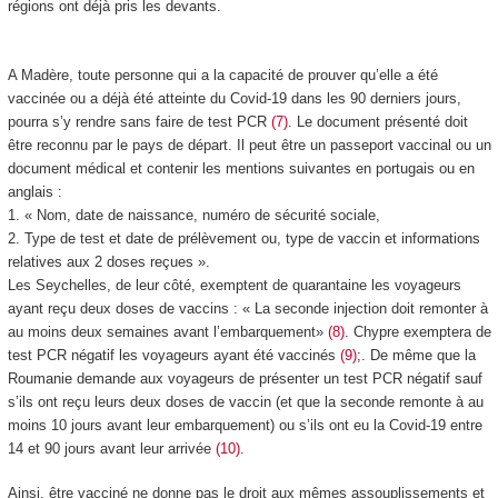
régions ont déjà pris les devants.
A Madère, toute personne qui a la capacité de prouver qu’elle a été
vaccinée ou a déjà été atteinte du Covid-19 dans les 90 derniers jours,
pourra s’y rendre sans faire de test PCR
(7)
. Le document présenté doit
être reconnu par le pays de départ. Il peut être un passeport vaccinal ou un
document médical et contenir les mentions suivantes en portugais ou en
anglais :
1. « Nom, date de naissance, numéro de sécurité sociale,
2. Type de test et date de prélèvement ou, type de vaccin et informations
relatives aux 2 doses reçues ».
Les Seychelles, de leur côté, exemptent de quarantaine les voyageurs
ayant reçu deux doses de vaccins : « La seconde injection doit remonter à
au moins deux semaines avant l’embarquement»
(8)
. Chypre exemptera de
test PCR négatif les voyageurs ayant été vaccinés
(9)
;. De même que la
Roumanie demande aux voyageurs de présenter un test PCR négatif sauf
s’ils ont reçu leurs deux doses de vaccin (et que la seconde remonte à au
moins 10 jours avant leur embarquement) ou s’ils ont eu la Covid-19 entre
14 et 90 jours avant leur arrivée
(10)
.
Ainsi, être vacciné ne donne pas le droit aux mêmes assouplissements et