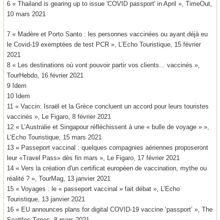
6 « Thailand is gearing up to issue 'COVID passport' in April », TimeOut,
10 mars 2021
7 « Madère et Porto Santo : les personnes vaccinées ou ayant déjà eu
le Covid-19 exemptées de test PCR », L’Echo Touristique, 15 février
2021
8 « Les destinations où vont pouvoir partir vos clients... vaccinés »,
TourHebdo, 16 février 2021
9 Idem
10 Idem
11 « Vaccin: Israël et la Grèce concluent un accord pour leurs touristes
vaccinés », Le Figaro, 8 février 2021
12 « L’Australie et Singapour réfléchissent à une « bulle de voyage » »,
L’Echo Touristique, 15 mars 2021
13 « Passeport vaccinal : quelques compagnies aériennes proposeront
leur «Travel Pass» dès fin mars », Le Figaro, 17 février 2021
14 « Vers la création d'un certificat européen de vaccination, mythe ou
réalité ? », TourMag, 13 janvier 2021
15 « Voyages : le « passeport vaccinal » fait débat », L’Echo
Touristique, 13 janvier 2021
16 « EU announces plans for digital COVID-19 vaccine ‘passport’ », The
Seattles Times, 8 mars 2021