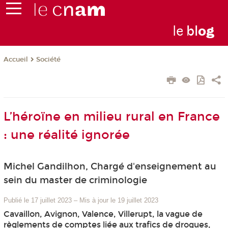
le
bl
o
g
Société
Accueil
L’héroïne en milieu rural en France
: une réalité ignorée
Michel Gandilhon, Chargé d'enseignement au
sein du master de criminologie
Publié le 17 juillet 2023
–
Mis à jour le 19 juillet 2023
Cavaillon, Avignon, Valence, Villerupt, la vague de
règlements de comptes liée aux trafics de drogues,