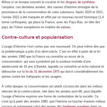
Même si on évoque souvent la cocaïne et les
drogues de synthèse
,
l’ampleur, ces dernières années, des saisies d’héroïne témoigne de la
persistance de la consommation de cette substance. Après 2020 et 2021,
l’année 2022 a été marquée en effet par un nouveau record historique (1,4
tonne confisquée), qui place la France, avec les Pays-Bas, en tête des
pays de l’Union européenne en matière de
saisies
.
Contre-culture et popularisation
L’usage d’héroïne n’est certes pas une nouveauté. On peut même dire que
la problématique a près d’un demi-siècle. C’est en effet à partir de la fin
des années 1960 que la France va connaître un essor de la
consommation, qui sera symbolisé par la surdose mortelle d’une
adolescente de 16 ans à Bandol, laquelle va connaître un écho national et
déboucher sur la
loi du 31 décembre 1970
qui durcit considérablement les
peines contre les trafiquants et les usagers.
À cette époque, la consommation est plutôt circonscrite dans les milieux
relevant de la contre-culture, née dans les années post-68, pour laquelle
l’usage d’héroïne exprime une forme de contestation de la société. Ce
n’est qu’à partir des années 1980, que l’héroïne va toucher d’autres milieux
sociaux et notamment celui des jeunes des
banlieues ouvrières
dans un