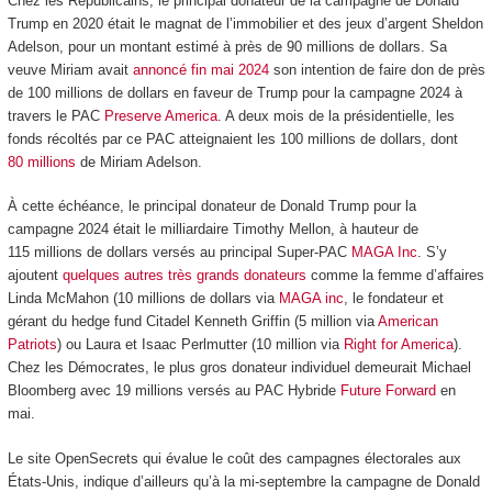
Chez les Républicains, le principal donateur de la campagne de Donald
Trump en 2020 était le magnat de l’immobilier et des jeux d’argent Sheldon
Adelson, pour un montant estimé à près de 90 millions de dollars. Sa
veuve Miriam avait
annoncé fin mai 2024
son intention de faire don de près
de 100 millions de dollars en faveur de Trump pour la campagne 2024 à
travers le PAC
Preserve America
. A deux mois de la présidentielle, les
fonds récoltés par ce PAC atteignaient les 100 millions de dollars, dont
80 millions
de Miriam Adelson.
À cette échéance, le principal donateur de Donald Trump pour la
campagne 2024 était le milliardaire Timothy Mellon, à hauteur de
115 millions de dollars versés au principal Super-PAC
MAGA Inc
. S’y
ajoutent
quelques autres très grands donateurs
comme la femme d’affaires
Linda McMahon (10 millions de dollars via
MAGA inc
, le fondateur et
gérant du hedge fund Citadel Kenneth Griffin (5 million via
American
Patriots
) ou Laura et Isaac Perlmutter (10 million via
Right for America
).
Chez les Démocrates, le plus gros donateur individuel demeurait Michael
Bloomberg avec 19 millions versés au PAC Hybride
Future Forward
en
mai.
Le site OpenSecrets qui évalue le coût des campagnes électorales aux
États-Unis, indique d’ailleurs qu’à la mi-septembre la campagne de Donald