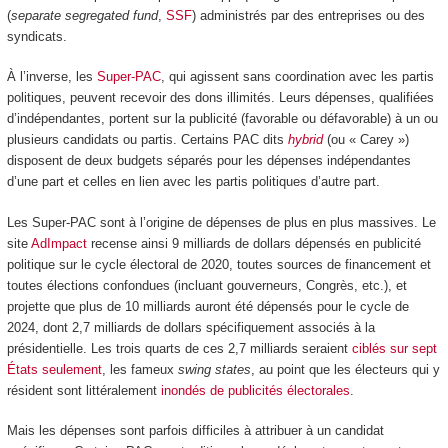
(
separate segregated fund
,
SSF
) administrés par des entreprises ou des
syndicats.
À l’inverse, les
Super-PAC
, qui agissent sans coordination avec les partis
politiques, peuvent recevoir des dons illimités. Leurs dépenses, qualifiées
d’indépendantes, portent sur la publicité (favorable ou défavorable) à un ou
plusieurs candidats ou partis. Certains PAC dits
hybrid
(ou « Carey »)
disposent de deux budgets séparés pour les dépenses indépendantes
d’une part et celles en lien avec les partis politiques d’autre part.
Les Super-PAC sont à l’origine de dépenses de plus en plus massives. Le
site
AdImpact
recense ainsi 9 milliards de dollars dépensés en publicité
politique sur le cycle électoral de 2020, toutes sources de financement et
toutes élections confondues (incluant gouverneurs, Congrès, etc.), et
projette que plus de 10 milliards auront été dépensés pour le cycle de
2024, dont 2,7 milliards de dollars spécifiquement associés à la
présidentielle. Les trois quarts de ces 2,7 milliards seraient
ciblés sur sept
États seulement
, les fameux
swing states
, au point que les électeurs qui y
résident sont littéralement
inondés de publicités électorales
.
Mais les dépenses sont parfois difficiles à attribuer à un candidat