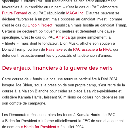
spécifique. Certains PAC non traditionnels se déclarent ouvertement
favorables à un candidat ou un parti – c’est le cas du PAC démocrate
Future Forward
ou du PAC républicain
MAGA Inc
. D’autres peuvent se
déclarer favorables à un parti mais opposés au candidat investi, comme
c’est le cas du
Lincoln Project
, républicain mais hostile au candidat Trump.
Certains se déclarent politiquement neutres et défendent une cause
spécifique. C’est le cas du PAC
America
qui prône simplement la
« liberté », mais dont le fondateur, Elon Musk, affiche son soutien à
Donald Trump, ou bien de
Fairshake
et du
PAC associé à la NRA
, qui
défendent respectivement les cryptoactifs et la détention d’armes.
Des enjeux financiers à la guerre des nerfs
Cette course de « fonds » a pris une tournure particulière à l’été 2024
lorsque Joe Biden, sous la pression de son propre camp, s’est retiré de la
course à la Maison Blanche pour céder sa place à sa vice-présidente et
colistière Kamala Harris, laissant 96 millions de dollars non dépensés sur
son compte de campagne.
Les Démocrates réallouent alors les fonds à Kamala Harris. Le PAC
« Biden for President » informe officiellement la FEC de son changement
de nom en
« Harris for President »
fin juillet 2024.