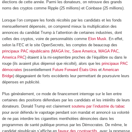
élections de cette année. Parmi les donateurs, on retrouve des grands
noms des cryptos comme Ripple (25 millions) et Coinbase (25 millions).
Lorsque l’on compare les fonds récoltés par les candidats et les fonds
mensuellement dépensés, on comprend mieux la multiplication des
annonces du candidat Trump à l’attention de certaines industries, dont
celles des cryptos, voire de personnalités comme
Elon Musk
. En effet,
selon la FEC et le site OpenSecrets, les comptes de beaucoup des
principaux PAC républicains
(
MAGA Inc
,
Save America
,
MAGA PAC
,
America PAC
) étaient à la mi-septembre proches de l’équilibre ou dans le
rouge (ils avaient plus dépensé que récolté), alors que les
principaux PAC
démocrates
(essentiellement
Future Forward États-Unis
et
American
Bridge
) dégageaient de forts excédents leur permettant de poursuivre leurs
dépenses en publicité.
Plus généralement, ce mode de financement interroge sur le lien entre
certaines des positions défendues par les candidats et les intérêts de leurs
donateurs. Donald Trump est clairement
soutenu par l’industrie du tabac
pour avoir défendu le vapotage pendant son mandat et annoncé sa volonté
de ne pas interdire les cigarettes mentholées dénoncées dans les
programmes de santé publique promus par les Démocrates. De même, le
candidat républicain s’affiche en
faveur des cryptoactifs
, avec la promesse