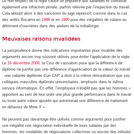
Le non-respect de la règle cause un préjudice aux salariées et constitue
également une infraction pénale, parfois relevée par l’inspection du travail.
Cela aboutit alors à des sanctions du juge répressif, comme dans le cas
des arrêts Bocama en
1988
et en
1990
pour des inégalités de salaire au
détriment d’ouvrières dans des ateliers de la métallurgie.
Mauvaises raisons invalidées
La jurisprudence donne des indications importantes pour invalider des
arguments encore trop souvent utilisés pour éviter l’application de la règle.
Le
16 décembre 2008
, la Cour de cassation pose que la différence de
diplôme ne justifie pas une différence d’appréciation de la valeur du travail
: une salariée diplômée d’un CAP a droit à la même rémunération que ses
collègues masculins diplômés universitaires, employés dans le même
service informatique. En effet, l’employeur n’établit pas que les hommes «
apportent au sein de leur unité une plus grande performance dans le travail
ou toute autre valeur ajoutée qui autoriserait une différence de traitement
en défaveur de Mme X ».
Ne peuvent pas davantage être utilisés comme arguments pour justifier
une inégalité une négociation individuelle de leurs salaires par des
hommes, les modalités de négociations collectives ou encore des intitulés