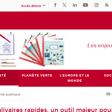
Accès directs
Les enje
NTÉ
PLANÈTE VERTE
L'EUROPE ET LE
SOC
MONDE
nté publique
alivaires rapides, un outil majeur po