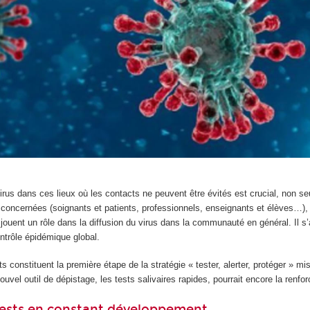
 virus dans ces lieux où les contacts ne peuvent être évités est crucial, non s
 concernées (soignants et patients, professionnels, enseignants et élèves…),
jouent un rôle dans la diffusion du virus dans la communauté en général. Il s’
ntrôle épidémique global.
ts constituent la première étape de la stratégie « tester, alerter, protéger » m
ouvel outil de dépistage, les tests salivaires rapides, pourrait encore la renfor
tests en constant développement