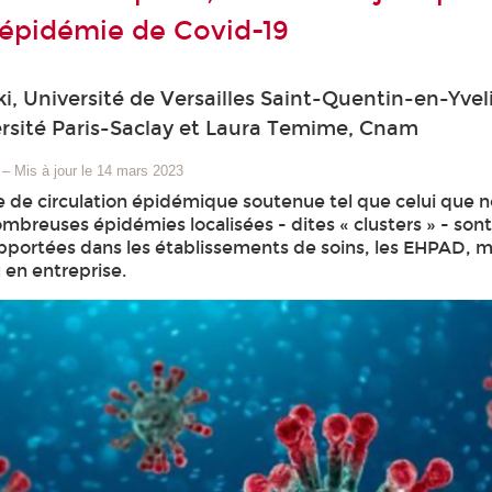
l’épidémie de Covid-19
i, Université de Versailles Saint-Quentin-en-Yvel
rsité Paris-Saclay et Laura Temime, Cnam
–
Mis à jour le 14 mars 2023
 de circulation épidémique soutenue tel que celui que 
mbreuses épidémies localisées - dites « clusters » - son
ortées dans les établissements de soins, les EHPAD, ma
u en entreprise.