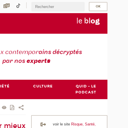
le
bl
o
g
ux contempor
ains décryptés
par nos
expert
s
IÉTÉ
CULTURE
QUID - LE
PODCAST
ur mieux
voir le site
Risque, Santé,