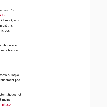
s lors d’un
pides
pidement, et le
ient : ils
tic des
e, ils ne sont
ces à tirer de
tacts à risque
heureusement pas
ptomatiques, et
nt moins
en phase