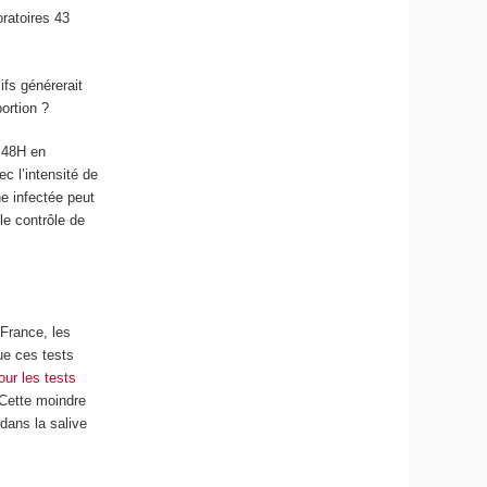
oratoires 43
ifs générerait
ortion ?
à 48H en
c l’intensité de
ne infectée peut
le contrôle de
 France, les
que ces tests
ur les tests
 Cette moindre
 dans la salive