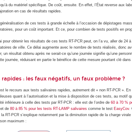
 qu’à du matériel spécifique. De coût, ensuite. En effet, l’État reverse aux lab
joration en cas de résultats rapides.
 généralisation de ces tests à grande échelle à l’occasion de dépistages mass
ratoires, pour un coût important. Et ce, pour combien de tests positifs en prop
ai pour obtenir les résultats de ces tests RT-PCR peut, on l’a vu, aller de 24 
ratoires de ville. Ce délai augmente avec le nombre de tests réalisés, donc ave
Or, un résultat obtenu après ne serait-ce qu’une journée signifie qu’une person
te journée, réduisant en partie le bénéfice de cette mesure pourtant clé dans 
s rapides : les faux négatifs, un faux problème ?
 est le recours aux tests salivaires rapides, autrement dit « non RT-PCR ». En
ileuses quant à l’autorisation et la mise à disposition de ces tests, au motif 
ité inférieure à celle des tests par RT-PCR : elle est de l’ordre de
60 à 70 % po
et de
80 à 85 % pour les tests RT-LAMP salivaires
comme le test
EasyCov
.
 à la RT-PCR s’explique notamment par la diminution rapide de la charge virale
nt son maximum :