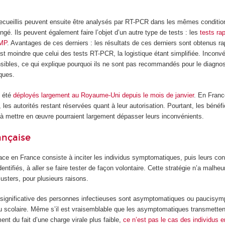
 recueillis peuvent ensuite être analysés par RT-PCR dans les mêmes condition
é. Ils peuvent également faire l’objet d’un autre type de tests : les
tests ra
AMP
. Avantages de ces derniers : les résultats de ces derniers sont obtenus ra
t moindre que celui des tests RT-PCR, la logistique étant simplifiée. Inconvén
sibles, ce qui explique pourquoi ils ne sont pas recommandés pour le diagnos
ques.
t été
déployés largement au Royaume-Uni
depuis le mois de janvier
. En Franc
 les autorités restant réservées quant à leur autorisation. Pourtant, les bénéfi
 à mettre en œuvre pourraient largement dépasser leurs inconvénients.
ançaise
ace en France consiste à inciter les individus symptomatiques, puis leurs con
identifiés, à aller se faire tester de façon volontaire. Cette stratégie n’a mal
lusters, pour plusieurs raisons.
n significative des personnes infectieuses sont asymptomatiques ou paucisym
 scolaire. Même s’il est vraisemblable que les asymptomatiques transmette
nt du fait d’une charge virale plus faible,
ce n’est pas le cas des individus 