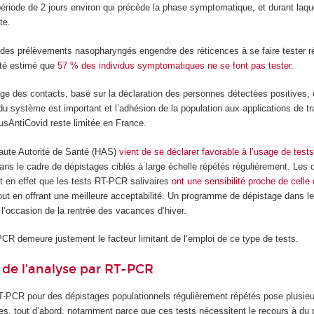
 période de 2 jours environ qui précède la phase symptomatique, et durant laqu
te.
rt des prélèvements nasopharyngés engendre des réticences à se faire tester r
été estimé que
57 % des individus symptomatiques ne se font pas tester
.
ge des contacts, basé sur la déclaration des personnes détectées positives, e
 du système est important et l’adhésion de la population aux applications de t
sAntiCovid reste limitée en France.
aute Autorité de Santé (HAS)
vient de se déclarer favorable à l’usage de tes
ans le cadre de dépistages ciblés à large échelle répétés régulièrement. Les
t en effet que les tests RT-PCR salivaires
ont une sensibilité proche de celle
tout en offrant une meilleure acceptabilité. Un programme de dépistage dans l
l’occasion de la rentrée des vacances d’hiver.
CR demeure justement le facteur limitant de l’emploi de ce type de tests.
s de l’analyse par RT-PCR
T-PCR pour des dépistages populationnels régulièrement répétés pose plusie
ues, tout d’abord, notamment parce que ces tests nécessitent le recours à du