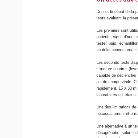
Depuis le début de la 
tests évaluant la prés
Les premiers sont util
patients, signe d’une 
tester, puis l’échantil
un délai pouvant varier
Les seconds tests dispo
structure du virus (les
capable de déclencher u
pic de charge virale. 
rapidement, 15 à 30 mi
laboratoires qui étaie
Une des limitations de 
nécessairement être ré
Une alternative à un t
désagréable : selon le t