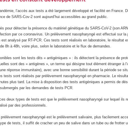
pandémie, l’accès aux tests a été largement développé et facilité en France. 
ence de SARS-Cov-2 sont aujourd’hui accessibles au grand public.
isés pour détecter la présence du matériel génétique du SARS-CoV-2 (son ARN
infection par ce coronavirus. Un prélèvement nasopharyngé est effectué sur la
lon est analysé par RT-PCR. Ces tests sont réalisés en laboratoire, le résultat 
 de 8h à 48h, voire plus, selon le laboratoire et le flux de demandes.
nibles sont les tests dits « antigéniques » : ils détectent la présence de pro
quelles sont des « antigènes », un terme qui désigne tout élément étranger à l
ne réponse immunitaire), avec une bonne sensibilité durant la période se sit
Ces tests sont réalisés par prélèvement nasopharyngé en pharmacie. Le résulta
nutes plus tard. La mise à disposition des tests antigéniques a permis de dés
nt submergés par les demandes de tests PCR.
ces deux types de tests est que le prélèvement nasopharyngé sur lequel ils r
alisé par des professionnels.
el prélèvement nasopharyngé est le prélèvement salivaire, plus facilement acc
ype de tests, il suffit de cracher un peu de salive dans un tube ou de frotter u