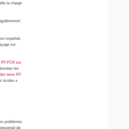
elle la charge
égulièrement.
st imparfait ;
raçage sur
ts RT-PCR sur
 données les
 des tests RT-
es écoles a
urs problèmes.
 personnel de