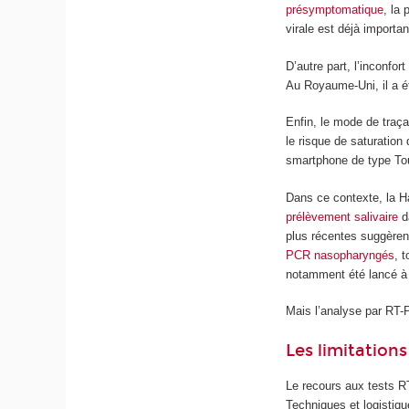
présymptomatique
, la
virale est déjà importan
D’autre part, l’inconfo
Au Royaume-Uni, il a 
Enfin, le mode de traça
le risque de saturation
smartphone de type Tou
Dans ce contexte, la H
prélèvement salivaire
d
plus récentes suggèren
PCR nasopharyngés
, 
notamment été lancé à 
Mais l’analyse par RT-P
Les limitation
Le recours aux tests R
Techniques et logistiq