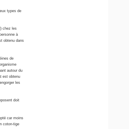
Deux types de
) chez les
 personne à
est obtenu dans
téines de
’organisme
uant autour du
t est obtenu
engorger les
eposent doit
epté car moins
n coton-tige