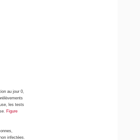
tion au jour 0,
 prélèvements
use, les tests
se.
Figure
sonnes,
non infectées.