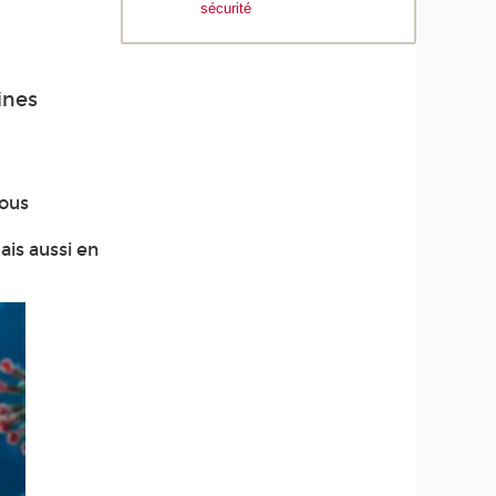
sécurité
ines
nous
t
is aussi en