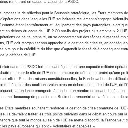
bres remettront en cause la valeur de la PSDC.
el processus de réflexion pour la Boussole stratégique, les États membres de
d’opérations dans lesquelles l’UE souhaiterait réellement s’engager. Voient-ils 
E comme étant l’entraînement et l’équipement des pays partenaires, alors que
ulent en dehors du cadre de l’UE ? Où ont-ils des projets plus ambitieux ? L’UE 
opérations de haute intensité, ou se concentrer sur des tâches d’intensité moi
ns, l’UE doit réorganiser son approche à la gestion de crise et, en conséque
it pire pour la crédibilité du bloc que d’agrandir le fossé déjà conséquent ent
é de la défense de l’UE.
t clair dans une PSDC forte incluant également une capacité militaire opérati
ouhaite renforcer le rôle de l’UE comme acteur de défense et craint qu’une proli
 cet effort. Pour des raisons constitutionnelles, la Bundeswehr a des difficulté
ne menées par des coalitions volontaires en dehors des cadres de l’UE, de l
séquent, la tendance émergente à conduire un nombre croissant d’opérations
 hoc met beaucoup de pression sur Berlin et a rencontré de la résistance de sa
tres États membres souhaitent renforcer la gestion de crise commune de l’UE e
use, ils devraient traiter les trois points suivants dans le débat en cours sur l
attendre que tout le monde au sein de l’UE se mette d’accord, la France veut tr
 les pays européens qui sont « volontaires et capables ».