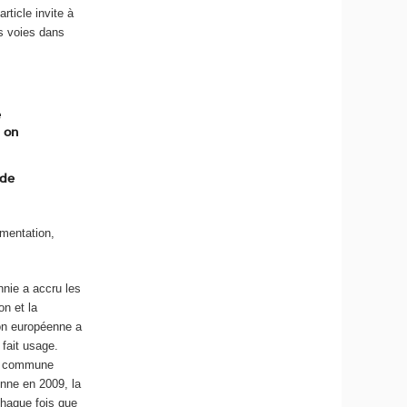
ticle invite à
s voies dans
e
l on
 de
gmentation,
nnie a accru les
on et la
ion européenne a
 fait usage.
nse commune
onne en 2009, la
Chaque fois que