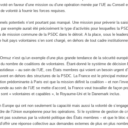
voté en faveur d’une mission ou d’une opération menée par l’UE au Conseil eu
 de volonté à fournir les forces requises.
nnels potentiels n’ont pourtant pas manqué. Une mission pour prévenir la sai
 par exemple aurait été précisément le type d’activités pour lesquelles la PS
eu de mission commune de la PSDC dans le détroit. A la place, sous le leaders
e huit pays volontaires s’en sont chargé, en dehors de tout cadre institutionn
d’Ormuz n’est qu’un exemple d’une plus grande tendance de la sécurité europ
 du nombre de coalitions de volontaires. Étant-donné le système de décision 
tidieux – au sein de l’UE, ces États membres qui voient un besoin urgent d’i
ouvent en dehors des structures de la PSDC. La France est le principal moteur
on prédominante à Paris est que la mission définit la coalition – et non l’inve
monde au sein de l’UE se mette d’accord, la France veut travailler de façon p
 sont « volontaires et capables », le Royaume-Uni et le Danemark inclus.
n Europe qui ont non seulement la capacité mais aussi la volonté de s’engage
dre de l’Union européenne pour les opérations. Si le système de gestion de cr
nt pas soutenus par la volonté politique des États membres – et que le bloc e
d’offrir une réponse collective aux demandes externes de plus en plus nomb