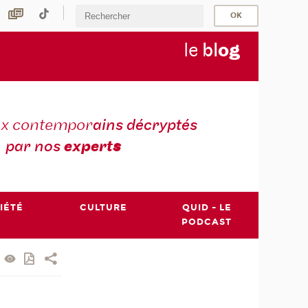
le
bl
o
g
ux contempor
ains décryptés
par nos
expert
s
IÉTÉ
CULTURE
QUID - LE
PODCAST