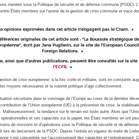
ions menées sous la Politique de sécurité et de défense commune (PSDC). L’ar
entre États membres sur l’avenir de la gestion de crise commune et trace de
es opinions exprimées dans cet article n’engagent pas le Cnam.
éférences originales de cet article sont : “La Boussole stratégique d
ropéenne”, écrit par Jana Puglierin, sur le site de l’European Counci
Foreign Relations.
e, ainsi que d’autres publications, peuvent être consultés sur le site
l’ECFR
.
estion de crise européenne, à la fois civile et militaire, sont en constante au
es moyens nécessaires et la volonté politique d’agir collectivement.
situation sécuritaire dans le voisinage de l’Europe au cours de la dernière déce
 contribution de l’Union européenne (UE) à la prévention de crise, la stabilisati
x. Malheureusement, la tendance sur le terrain est toute autre. Alors que l’Un
 opérationnelles et ses capacités sur le papier, les États membres en ont peu
n moins de missions et d’opérations sous la Politique de sécurité et de défe
it lors du lancement de la PSDC. Depuis l’entrée en vigueur du traité de Lisb
éenne s’est concentrée sur l’accroissement des capacités et l’entraînement. 