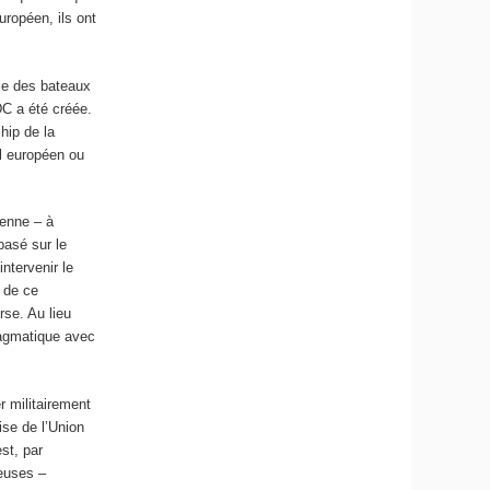
ropéen, ils ont
sie des bateaux
DC a été créée.
hip de la
el européen ou
éenne – à
basé sur le
ntervenir le
 de ce
rse. Au lieu
ragmatique avec
r militairement
ise de l’Union
st, par
reuses –