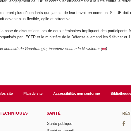
ter l’engagement de l’UE et contribuer efficacement à la lutte contre le terro
ns seront plus dépendants que jamais de leur travail en commun. Si l’UE doit 
oit devenir plus flexible, agile et attractive.
r la base de discussions lors de deux séminaires impliquant des participants f
organisés par l’ECFR et le ministère de la Défense allemand les 9 février et 1
 actualité de Geostrategia, inscrivez-vous à la Newsletter (
ici
).
nfos site
Plan de site
Accessibilité: non conforme
Bibliothèqu
 TECHNIQUES
SANTÉ
RÉS
Santé publique
Santé au travail