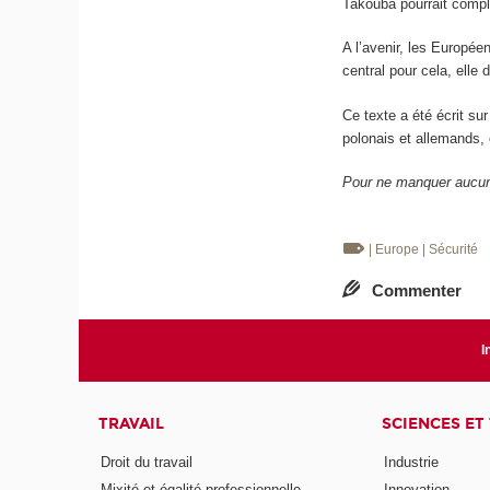
Takouba pourrait complé
A l’avenir, les Europée
central pour cela, elle d
Ce texte a été écrit su
polonais et allemands, 
Pour ne manquer aucune
| Europe
| Sécurité
Commenter
I
TRAVAIL
SCIENCES ET
Droit du travail
Industrie
Mixité et égalité professionnelle
Innovation