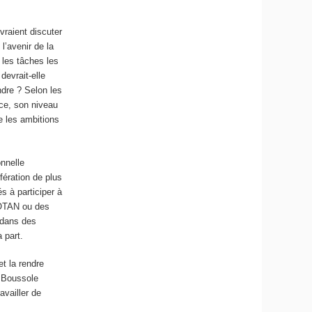
vraient discuter
l’avenir de la
 les tâches les
devrait-elle
ndre ? Selon les
nce, son niveau
re les ambitions
onnelle
fération de plus
s à participer à
’OTAN ou des
 dans des
 part.
t la rendre
a Boussole
availler de