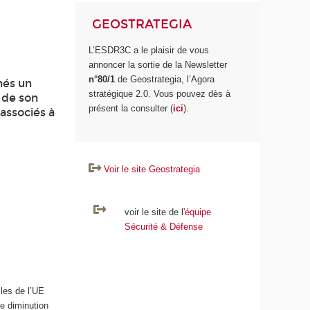
GEOSTRATEGIA
L’ESDR3C a le plaisir de vous
annoncer la sortie de la Newsletter
n°80/1
de Geostrategia, l’Agora
nés un
stratégique 2.0. Vous pouvez dès à
n de son
présent la consulter (
ici
).
 associés à
Voir le site Geostrategia
voir le site de l'
équipe
Sécurité & Défense
lles de l’UE
ne diminution