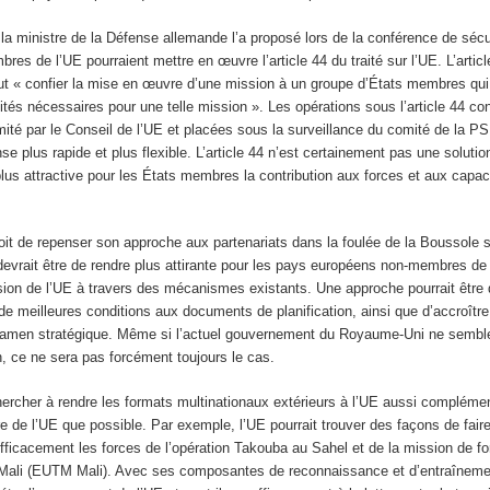
 ministre de la Défense allemande l’a proposé lors de la conférence de séc
res de l’UE pourraient mettre en œuvre l’article 44 du traité sur l’UE. L’articl
ut « confier la mise en œuvre d’une mission à un groupe d’États membres qui 
tés nécessaires pour une telle mission ». Les opérations sous l’article 44 con
mité par le Conseil de l’UE et placées sous la surveillance du comité de la 
se plus rapide et plus flexible. L’article 44 n’est certainement pas une soluti
 plus attractive pour les États membres la contribution aux forces et aux capac
voit de repenser son approche aux partenariats dans la foulée de la Boussole 
devrait être de rendre plus attirante pour les pays européens non-membres de 
ssion de l’UE à travers des mécanismes existants. Une approche pourrait être 
de meilleures conditions aux documents de planification, ainsi que d’accroître 
xamen stratégique. Même si l’actuel gouvernement du Royaume-Uni ne semble
on, ce ne sera pas forcément toujours le cas.
chercher à rendre les formats multinationaux extérieurs à l’UE aussi complémen
e de l’UE que possible. Par exemple, l’UE pourrait trouver des façons de faire 
fficacement les forces de l’opération Takouba au Sahel et de la mission de f
Mali (EUTM Mali). Avec ses composantes de reconnaissance et d’entraînemen