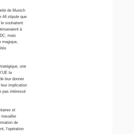
urité de Munich
e 44 stipule que
le souhaitent
tinueraient à
PSDC, mais
on magique,
ités
stratégique, une
l’UE la
de leur donner
leur implication
 pas intéressé
taires et
travailler
ormation de
t, l’opération