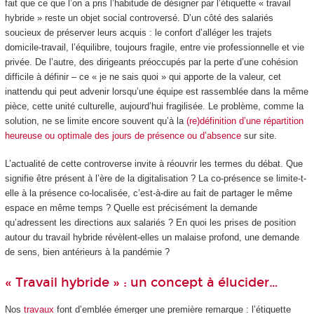
fait que ce que l’on a pris l’habitude de désigner par l’étiquette « travail
hybride » reste un objet social controversé. D’un côté des salariés
soucieux de préserver leurs acquis : le confort d’alléger les trajets
domicile-travail, l’équilibre, toujours fragile, entre vie professionnelle et vie
privée. De l’autre, des dirigeants préoccupés par la perte d’une cohésion
difficile à définir – ce « je ne sais quoi » qui apporte de la valeur, cet
inattendu qui peut advenir lorsqu’une équipe est rassemblée dans la même
pièce, cette unité culturelle, aujourd’hui fragilisée. Le problème, comme la
solution, ne se limite encore souvent qu’à la
(re)définition d’une répartition
heureuse ou optimale des jours de présence ou d’absence
sur site.
L’actualité de cette controverse invite à réouvrir les termes du débat. Que
signifie être présent à l’ère de la digitalisation ? La co-présence se limite-t-
elle à la présence co-localisée, c’est-à-dire au fait de partager le même
espace en même temps ? Quelle est précisément la demande
qu’adressent les directions aux salariés ? En quoi les prises de position
autour du travail hybride révèlent-elles un malaise profond, une demande
de sens, bien antérieurs à la pandémie ?
« Travail hybride » : un concept à élucider…
Nos
travaux
font d’emblée émerger une première remarque : l’étiquette