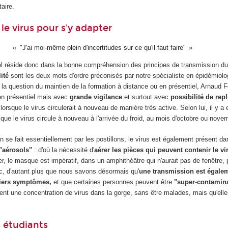
taire.
le virus pour s'y adapter
"J'ai moi-même plein d'incertitudes sur ce qu'il faut faire"
iel réside donc dans la bonne compréhension des principes de transmission du
lité
sont les deux mots d'ordre préconisés par notre spécialiste en épidémiolo
r la question du maintien de la formation à distance ou en présentiel, Arnaud
 en présentiel mais avec
grande vigilance
et surtout avec
possibilité de repl
 lorsque le virus circulerait à nouveau de manière très active. Selon lui, il y a 
r que le virus circule à nouveau à l'arrivée du froid, au mois d'octobre ou nove
 se fait essentiellement par les postillons, le virus est également présent d
 "aérosols"
: d'où la nécessité d'
aérer les pièces qui peuvent contenir le vi
rer, le masque est impératif, dans un amphithéâtre qui n'aurait pas de fenêtre,
c, d'autant plus que nous savons désormais qu'
une transmission est égale
iers symptômes,
et que certaines personnes peuvent être
"super-contamina
tent une concentration de virus dans la gorge, sans être malades, mais qu'ell
s étudiants