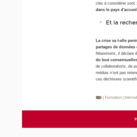
clés à considérer sont 
dans le pays d'accuei
Et la reche
La crise va t-elle per
partages de données
é
Néanmoins, il déclare 
du tout consensuelle
de collaborations, de p
médias n’ont pas retenu
ces déchirures scientif
| Formation
| Interna
I