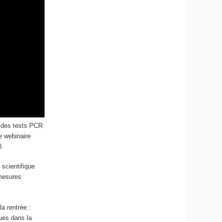
: des tests PCR
e webinaire
0.
 scientifique
 mesures
a rentrée :
ques dans la