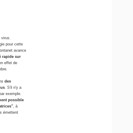
 virus.
gie pour cette
 Fontanet avance
i rapide sur
en effet de
mbre.
ans
des
rus
. S'il n'y a
 par exemple.
ment possible
trices"
, à
es émettent