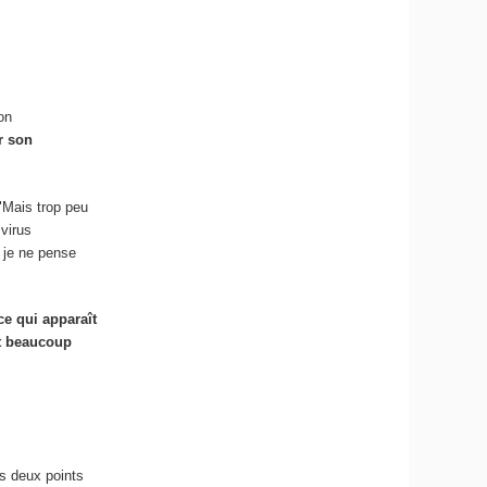
on
r son
 "Mais trop peu
 virus
 je ne pense
ce qui apparaît
it beaucoup
es deux points