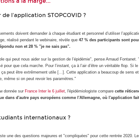
ions à la marge...
 de l'application STOPCOVID ?
sements doivent demander à chaque étudiant et personnel d’utiliser l’applicati
e, réalisé pendant le webinaire, révèle que
47 % des participants sont pou
 répondu non et 28 % "je ne sais pas".
mple qui peut nous aider sur la gestion de l’épidémie", pense Arnaud Fontanet.
sé pour que cela marche. Pour l’instant, ça à l’air d’être un véritable flop. Si le
 ça peut être extrêmement utile […]. Cette application a beaucoup de sens et
ive, même si on peut revoir les paramètres."
iew donnée sur
France Inter le 6 juillet
, l'épidémiologiste compare
cette réticen
que dans d'autre pays européens comme l'Allemagne, où l'application fa
tudiants internationaux ?
reste une des questions majeures et "compliquées" pour cette rentrée 2020. L