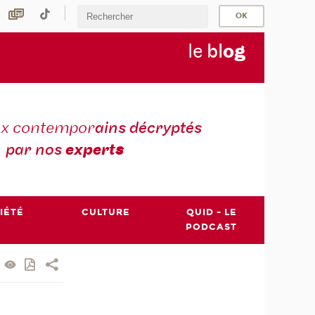
le
bl
o
g
ux contempor
ains décryptés
par nos
expert
s
IÉTÉ
CULTURE
QUID - LE
PODCAST