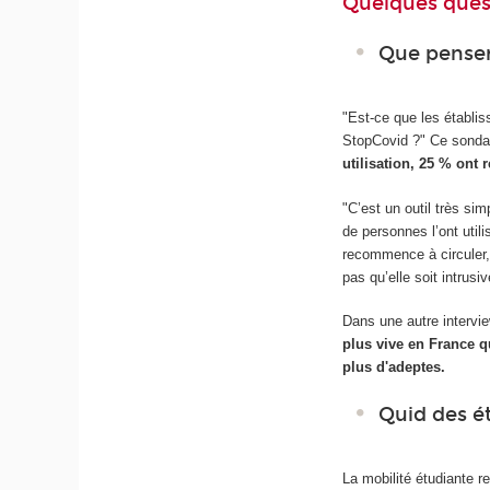
Quelques quest
Que penser
"Est-ce que les établis
StopCovid ?" Ce sondag
utilisation, 25 % ont
"C’est un outil très si
de personnes l’ont utili
recommence à circuler,
pas qu’elle soit intrus
Dans une autre interv
plus vive en France 
plus d'adeptes.
Quid des é
La mobilité étudiante 