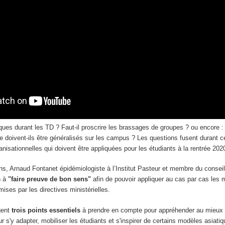
ques durant les TD ? Faut-il proscrire les brassages de groupes ? ou encore 
e doivent-ils être généralisés sur les campus ? Les questions fusent durant c
isationnelles qui doivent être appliquées pour les étudiants à la rentrée 202
ns, Arnaud Fontanet épidémiologiste à l’Institut Pasteur et membre du conseil
n à
"faire preuve de bon sens"
afin de pouvoir appliquer au cas par cas les
mises par les directives ministérielles.
gent
trois points essentiels
à prendre en compte pour appréhender au mieux l
r s'y adapter, mobiliser les étudiants et s'inspirer de certains modèles asiati