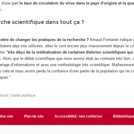
: d'une part
le taux de circulation du virus dans le pays d'origine et la qua
l.
rche scientifique dans tout ça ?
mettre de changer les pratiques de la recherche ?
Arnaud Fontanet indique 
taient déjà très utilisées, elles le sont encore plus massivement depuis la cri
être
"très déçu de la médiatisation de certaines théories scientifiques qui
s
. Alors que le débat scientifique que nous avions était au contraire très bon
artage d’informations et avec une méthodologie très scientifique. Malheureus
 cela et nous avons perdu la confiance d’une partie de la population qui ne 
iques."
tional
| Santé publique
nfos site
Plan de site
Accessibilité: non conforme
Bibliothèqu