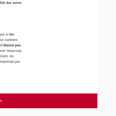
lité des soins
que si
les
se sanitaire.
 n’étaient pas
, avec beaucoup
ement, les
comprenait pas
es