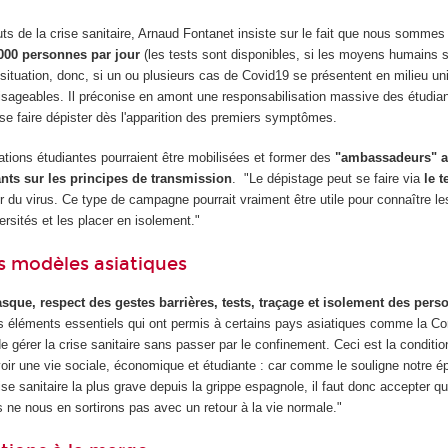
ts de la crise sanitaire, Arnaud Fontanet insiste sur le fait que nous somme
000 personnes par jour
(les tests sont disponibles, si les moyens humains 
 situation, donc, si un ou plusieurs cas de Covid19 se présentent en milieu uni
isageables. Il préconise en amont une responsabilisation massive des étudian
 se faire dépister dès l'apparition des premiers symptômes.
ations étudiantes pourraient être mobilisées et former des
"ambassadeurs" a
ants sur les principes de transmission
. "Le dépistage peut se faire via
le t
ur du virus. Ce type de campagne pourrait vraiment être utile pour connaître l
ersités et les placer en isolement."
des modèles asiatiques
sque, respect des gestes barrières, tests, traçage et isolement des pers
les éléments essentiels qui ont permis à certains pays asiatiques comme la Co
gérer la crise sanitaire sans passer par le confinement. Ceci est la conditio
oir une vie sociale, économique et étudiante : car comme le souligne notre é
se sanitaire la plus grave depuis la grippe espagnole, il faut donc accepter q
s ne nous en sortirons pas avec un retour à la vie normale."