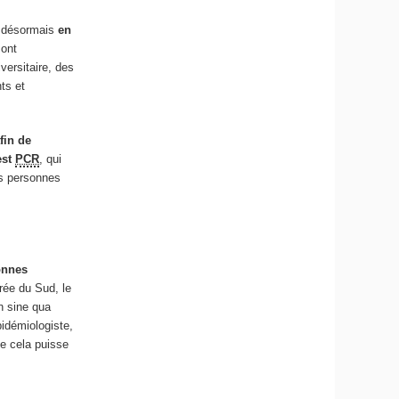
s désormais
en
sont
versitaire, des
ts et
fin de
est
PCR
, qui
es personnes
onnes
rée du Sud, le
n sine qua
pidémiologiste,
ue cela puisse