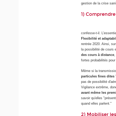
gestion de la crise sani
1) Comprendre 
confesse-t-il. L'essent
Flexibilité et adaptabi
rentrée 2020. Ainsi, su
la possibilité de cours
des cours à distance
,
fortes probabilités pou
Même si la transmission
particules fines dites
pas de possibilité d'aé
Vigilance extrême, don
avant même les prem
savoir qu'elles "présen
quand elles parlent."
2) Mobiliser le