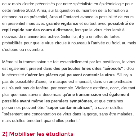
deux mots d'ordre préconisés par notre spécialiste en épidémiologie pour
cette rentrée 2020. Ainsi, sur la question du maintien de la formation à
distance ou en présentiel, Arnaud Fontanet avance la possibilité de cours
en présentiel mais avec
grande vigilance
et surtout avec
possibilité de
repli rapide sur des cours à distance
, lorsque le virus circulerait à
nouveau de manière très active. Selon lui, il y a en effet de fortes
probabilités pour que le virus circule à nouveau à l'arrivée du froid, au mois
d'octobre ou novembre.
Même si la transmission se fait essentiellement par les postillons, le virus
est également présent dans
des particules fines dites "aérosols"
: d'où
la nécessité d'
aérer les pièces qui peuvent contenir le virus
. S'il n'y a
pas de possibilité d'aérer, le masque est impératif, dans un amphithéâtre
qui n'aurait pas de fenêtre, par exemple. Vigilance extrême, donc, d'autant
plus que nous savons désormais qu'
une transmission est également
possible avant même les premiers symptômes,
et que certaines
personnes peuvent être
"super-contaminatrices"
, à savoir qu'elles
"présentent une concentration de virus dans la gorge, sans être malades,
mais qu'elles émettent quand elles parlent."
2) Mobiliser les étudiants