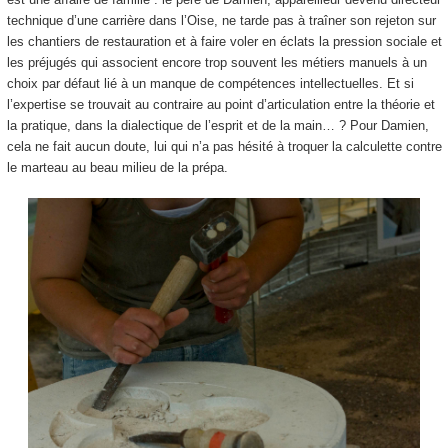
technique d’une carrière dans l’Oise, ne tarde pas à traîner son rejeton sur
les chantiers de restauration et à faire voler en éclats la pression sociale et
les préjugés qui associent encore trop souvent les métiers manuels à un
choix par défaut lié à un manque de compétences intellectuelles. Et si
l’expertise se trouvait au contraire au point d’articulation entre la théorie et
la pratique, dans la dialectique de l’esprit et de la main… ? Pour Damien,
cela ne fait aucun doute, lui qui n’a pas hésité à troquer la calculette contre
le marteau au beau milieu de la prépa.