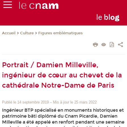
le
bl
o
g
Culture
Figures emblématiques
Accueil
Portrait / Damien Milleville,
ingénieur de cœur au chevet de la
cathédrale Notre-Dame de Paris
Publié le 14 septembre 2019
–
Mis à jour le 25 mars 2022
Ingénieur BTP spécialisé en monuments historiques et
patrimoine bâti diplômé du Cnam Picardie, Damien
Milleville a été appelé en renfort pendant une semaine