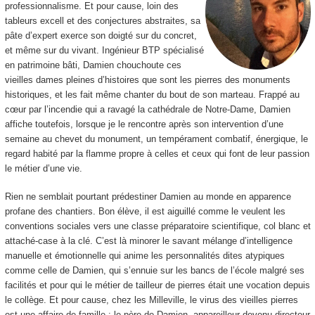
professionnalisme. Et pour cause, loin des
tableurs excell et des conjectures abstraites, sa
pâte d’expert exerce son doigté sur du concret,
et même sur du vivant. Ingénieur BTP spécialisé
en patrimoine bâti, Damien chouchoute ces
vieilles dames pleines d’histoires que sont les pierres des monuments
historiques, et les fait même chanter du bout de son marteau. Frappé au
cœur par l’incendie qui a ravagé la cathédrale de Notre-Dame, Damien
affiche toutefois, lorsque je le rencontre après son intervention d’une
semaine au chevet du monument, un tempérament combatif, énergique, le
regard habité par la flamme propre à celles et ceux qui font de leur passion
le métier d’une vie.
Rien ne semblait pourtant prédestiner Damien au monde en apparence
profane des chantiers. Bon élève, il est aiguillé comme le veulent les
conventions sociales vers une classe préparatoire scientifique, col blanc et
attaché-case à la clé. C’est là minorer le savant mélange d’intelligence
manuelle et émotionnelle qui anime les personnalités dites atypiques
comme celle de Damien, qui s’ennuie sur les bancs de l’école malgré ses
facilités et pour qui le métier de tailleur de pierres était une vocation depuis
le collège. Et pour cause, chez les Milleville, le virus des vieilles pierres
est une affaire de famille : le père de Damien, appareilleur devenu directeur