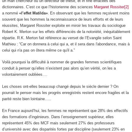
un mari chercheur ou un directeur de thèse, et in fine effacées des
dictionnaires. C’est ce que l’historienne des sciences
Margaret Rossiter[2]
a nommé
«l’effet Matilda»
. En observant que les femmes reçoivent moins
souvent que les hommes la reconnaissance de leurs efforts et de leurs
réussites, Margaret Rossiter exploite en miroir les travaux du sociologue
Robert K. Merton sur les effets différenciés de la notoriété, inéquitablement
répartie. R.K. Merton fait référence au verset de l’Evangile selon Saint
Mathieu : “Car on donnera à celui qui a, et il sera dans l'abondance, mais à
celui qui n'a pas on ôtera même ce qu'il a.”
Voilà pourquoi la difficulté à nommer de grandes femmes scientifiques
conduit à penser qu’elles n’existent pas alors qu’en vérité, on les a
volontairement oubliées….
Les choses ont-elles beaucoup changé depuis le siècle dernier ? On
pourrait le penser mais les progrès enregistrés restent encore fragiles et la
parité reste bien lointaine…..
En France aujourd’hui, les femmes ne représentent que 28% des effectifs
des formations d’ingénieurs. Dans l’enseignement supérieur, elles
représentent 45% des MCF mais seulement 27% des professeurs
d’université avec des disparités fortes par discipline (seulement 23% en