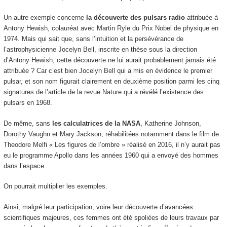
Un autre exemple concerne
la découverte des pulsars radio
attribuée à
Antony Hewish, colauréat avec Martin Ryle du Prix Nobel de physique en
1974. Mais qui sait que, sans l’intuition et la persévérance de
l’astrophysicienne Jocelyn Bell, inscrite en thèse sous la direction
d’Antony Hewish, cette découverte ne lui aurait probablement jamais été
attribuée ? Car c’est bien Jocelyn Bell qui a mis en évidence le premier
pulsar, et son nom figurait clairement en deuxième position parmi les cinq
signatures de l’article de la revue Nature qui a révélé l’existence des
pulsars en 1968.
De même, sans
les calculatrices de la NASA
, Katherine Johnson,
Dorothy Vaughn et Mary Jackson, réhabilitées notamment dans le film de
Theodore Melfi « Les figures de l’ombre » réalisé en 2016, il n’y aurait pas
eu le programme Apollo dans les années 1960 qui a envoyé des hommes
dans l’espace.
On pourrait multiplier les exemples.
Ainsi, malgré leur participation, voire leur découverte d’avancées
scientifiques majeures, ces femmes ont été spoliées de leurs travaux par