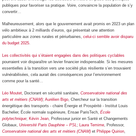
publiques pour favoriser sa pratique. Voire, convaincre la population de s’y
convertir…
Malheureusement, alors que le gouvernement avait promis en 2023 un plan
vélo ambitieux à 2 milliards d’euros, qui présentait une attention
particulière aux zones rurales et périurbaines,
celui-ci semble avoir disparu
du budget 2025
.
Les collectivités qui s’étaient engagées dans des politiques cyclables
pourraient voir disparaître un levier financier indispensable. Si les mesures
essentielles à la transition vers une société plus résiliente s’en trouvaient
vulnérabilisées, cela aurait des conséquences pour l’environnement
comme pour la santé…
Léo Moutet
, Doctorant en sécurité sanitaire,
Conservatoire national des
arts et métiers (CNAM)
;
Aurélien Bigo
, Chercheur sur la transition
énergétique des transports - chaire Énergie et Prospérité - Institut Louis
Bachelier, École normale supérieure, Ensae ParisTech,
École
polytechnique
;
Kévin Jean
, Professeur junior en Santé et Changements
Globaux,
Université Paris Dauphine – PSL
;
Laura Temime
, Professor,
Conservatoire national des arts et métiers (CNAM)
et
Philippe Quirion
,