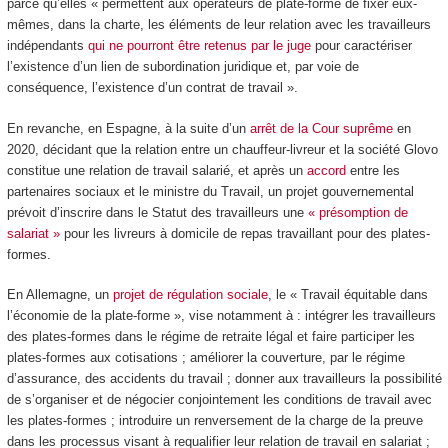
parce qu’elles « permettent aux opérateurs de plate-forme de fixer eux-
mêmes, dans la charte, les éléments de leur relation avec les travailleurs
indépendants
qui ne pourront être retenus par le juge
pour caractériser
l’existence d’un lien de subordination juridique et, par voie de
conséquence, l’existence d’un contrat de travail ».
En revanche, en Espagne, à la suite d’un
arrêt de la Cour suprême
en
2020, décidant que la relation entre un chauffeur-livreur et la société Glovo
constitue une relation de travail salarié, et après un
accord
entre les
partenaires sociaux et le ministre du Travail, un projet gouvernemental
prévoit d’inscrire dans le Statut des travailleurs une
« présomption de
salariat »
pour les livreurs à domicile de repas travaillant pour des plates-
formes.
En Allemagne, un
projet de régulation sociale
, le « Travail équitable dans
l’économie de la plate-forme », vise notamment à : intégrer les travailleurs
des plates-formes dans le régime de retraite légal et faire participer les
plates-formes aux cotisations ; améliorer la couverture, par le régime
d’assurance, des accidents du travail ; donner aux travailleurs la possibilité
de s’organiser et de négocier conjointement les conditions de travail avec
les plates-formes ; introduire un renversement de la charge de la preuve
dans les processus visant à requalifier leur relation de travail en salariat ;