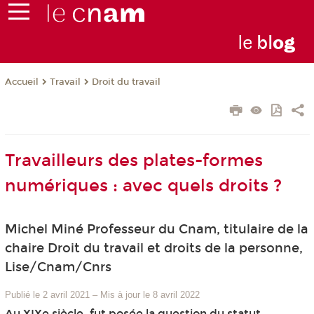
le
bl
o
g
Travail
Droit du travail
Accueil
Travailleurs des plates-formes
numériques : avec quels droits ?
Michel Miné Professeur du Cnam, titulaire de la
chaire Droit du travail et droits de la personne,
Lise/Cnam/Cnrs
Publié le 2 avril 2021
–
Mis à jour le 8 avril 2022
Au XIXe siècle, fut posée la question du statut