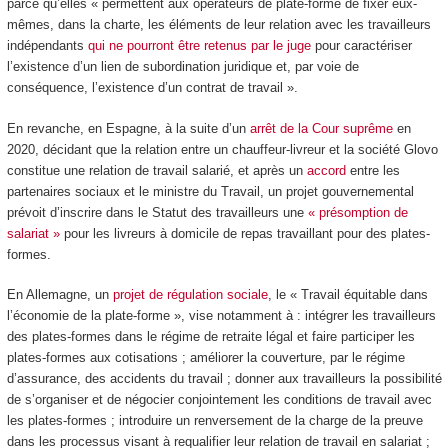
parce qu’elles « permettent aux opérateurs de plate-forme de fixer eux-
mêmes, dans la charte, les éléments de leur relation avec les travailleurs
indépendants
qui ne pourront être retenus par le juge
pour caractériser
l’existence d’un lien de subordination juridique et, par voie de
conséquence, l’existence d’un contrat de travail ».
En revanche, en Espagne, à la suite d’un
arrêt de la Cour suprême
en
2020, décidant que la relation entre un chauffeur-livreur et la société Glovo
constitue une relation de travail salarié, et après un
accord
entre les
partenaires sociaux et le ministre du Travail, un projet gouvernemental
prévoit d’inscrire dans le Statut des travailleurs une
« présomption de
salariat »
pour les livreurs à domicile de repas travaillant pour des plates-
formes.
En Allemagne, un
projet de régulation sociale
, le « Travail équitable dans
l’économie de la plate-forme », vise notamment à : intégrer les travailleurs
des plates-formes dans le régime de retraite légal et faire participer les
plates-formes aux cotisations ; améliorer la couverture, par le régime
d’assurance, des accidents du travail ; donner aux travailleurs la possibilité
de s’organiser et de négocier conjointement les conditions de travail avec
les plates-formes ; introduire un renversement de la charge de la preuve
dans les processus visant à requalifier leur relation de travail en salariat ;