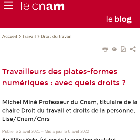
le
bl
o
g
Travail
Droit du travail
Accueil
Travailleurs des plates-formes
numériques : avec quels droits ?
Michel Miné Professeur du Cnam, titulaire de la
chaire Droit du travail et droits de la personne,
Lise/Cnam/Cnrs
Publié le 2 avril 2021
–
Mis à jour le 8 avril 2022
Au XIXe siècle, fut posée la question du statut