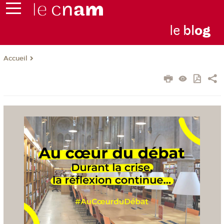
le
bl
o
g
Accueil