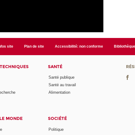
nfos site
Plan de site
Accessibilité: non conforme
Bibliothèqu
 TECHNIQUES
SANTÉ
RÉS
Santé publique
Santé au travail
recherche
Alimentation
 LE MONDE
SOCIÉTÉ
ne
Politique