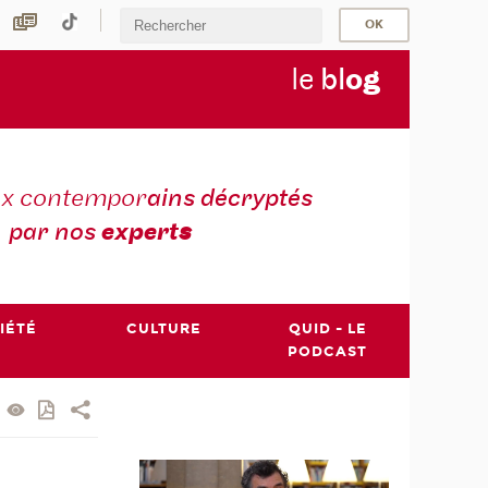
le
bl
o
g
ux contempor
ains décryptés
par nos
expert
s
IÉTÉ
CULTURE
QUID - LE
PODCAST