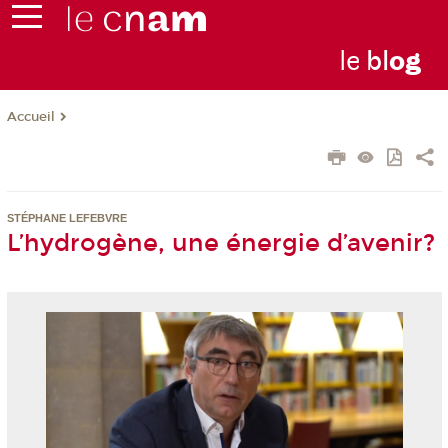
le
bl
o
g
Accueil
STÉPHANE LEFEBVRE
L’hydrogène, une énergie d’avenir?