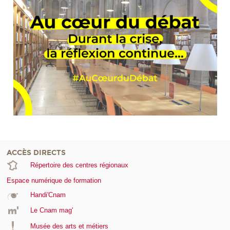
ACCÈS DIRECTS
Répertoire des centres régionaux
Espace numérique de formation
Handi'Cnam
Le Cnam mag'
Musée des arts et métiers