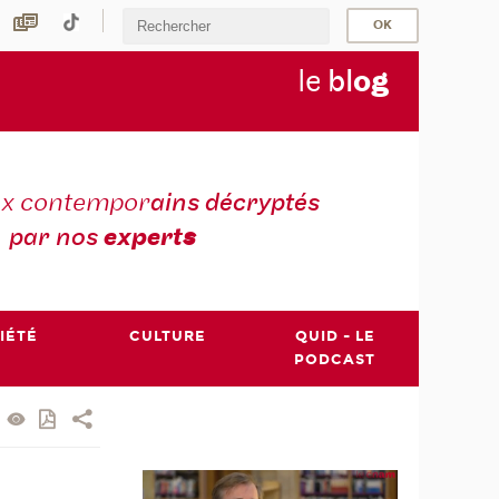
le
bl
o
g
ux contempor
ains décryptés
par nos
expert
s
IÉTÉ
CULTURE
QUID - LE
PODCAST