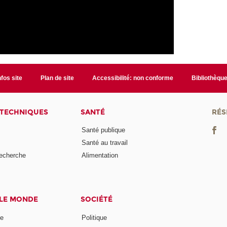
nfos site
Plan de site
Accessibilité: non conforme
Bibliothèqu
 TECHNIQUES
SANTÉ
RÉS
Santé publique
Santé au travail
recherche
Alimentation
 LE MONDE
SOCIÉTÉ
ne
Politique