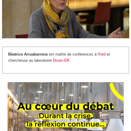
Béatrice Arruabarrena
est maître de conférences à l'
Intd
et
chercheuse au laboratoire
Dicen-IDF
.