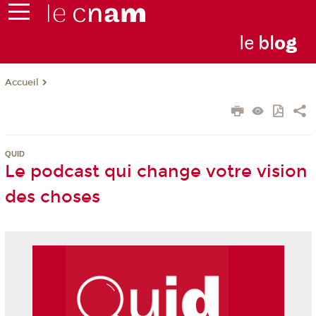
le
bl
o
g
Accueil
QUID
Le podcast qui change votre vision
des choses