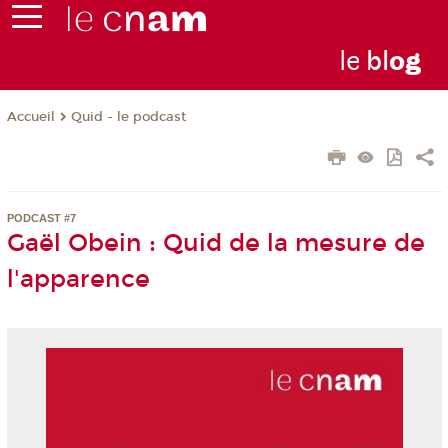
le
bl
o
g
Quid - le podcast
Accueil
PODCAST #7
Gaël Obein : Quid de la mesure de
l'apparence