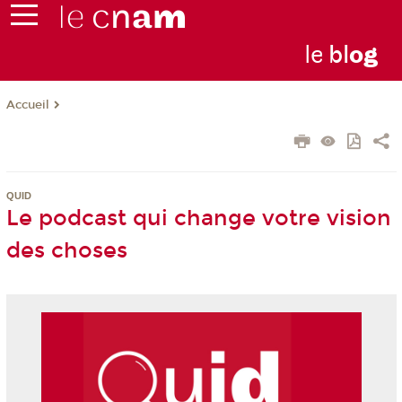
le
bl
o
g
Accueil
QUID
Le podcast qui change votre vision
des choses