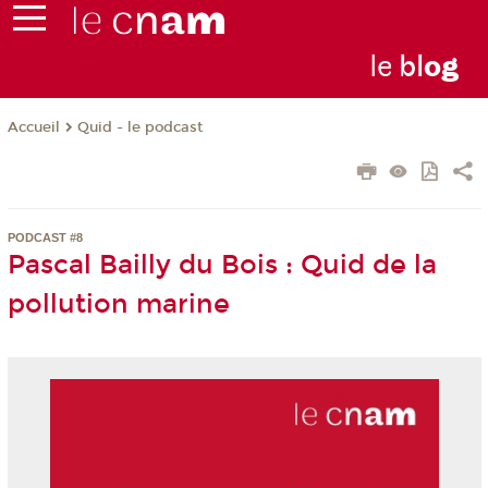
le
bl
o
g
Quid - le podcast
Accueil
PODCAST #8
Pascal Bailly du Bois : Quid de la
pollution marine