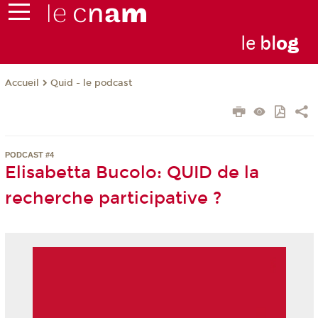
le
bl
o
g
Quid - le podcast
Accueil
PODCAST #4
Elisabetta Bucolo: QUID de la
recherche participative ?