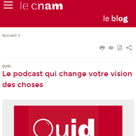
le
bl
o
g
Accueil
QUID
Le podcast qui change votre vision
des choses