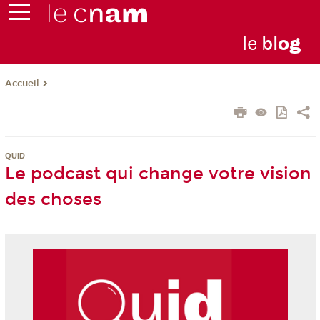
le
bl
o
g
Accueil
QUID
Le podcast qui change votre vision
des choses