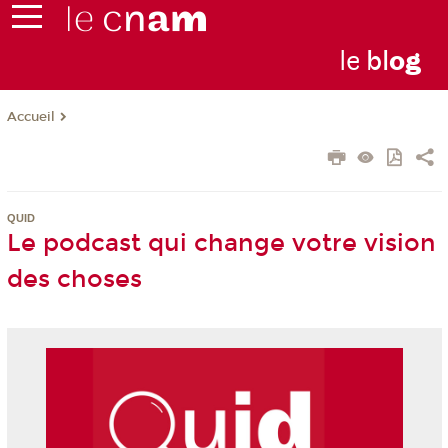
le
bl
o
g
Accueil
QUID
Le podcast qui change votre vision
des choses