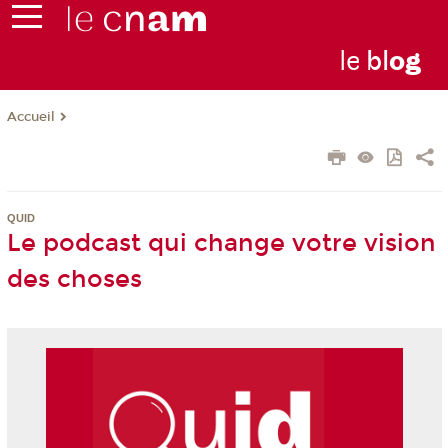
le
bl
o
g
Accueil
QUID
Le podcast qui change votre vision
des choses