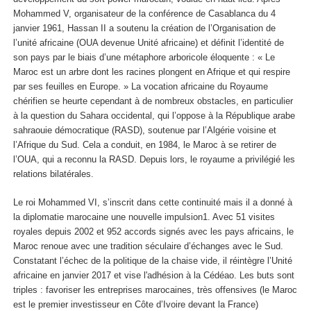
Mohammed V, organisateur de la conférence de Casablanca du 4
janvier 1961, Hassan II a soutenu la création de l’Organisation de
l’unité africaine (OUA devenue Unité africaine) et définit l’identité de
son pays par le biais d’une métaphore arboricole éloquente : « Le
Maroc est un arbre dont les racines plongent en Afrique et qui respire
par ses feuilles en Europe. » La vocation africaine du Royaume
chérifien se heurte cependant à de nombreux obstacles, en particulier
à la question du Sahara occidental, qui l’oppose à la République arabe
sahraouie démocratique (RASD), soutenue par l’Algérie voisine et
l’Afrique du Sud. Cela a conduit, en 1984, le Maroc à se retirer de
l’OUA, qui a reconnu la RASD. Depuis lors, le royaume a privilégié les
relations bilatérales.
Le roi Mohammed VI, s’inscrit dans cette continuité mais il a donné à
la diplomatie marocaine une nouvelle impulsion
1
. Avec 51 visites
royales depuis 2002 et 952 accords signés avec les pays africains, le
Maroc renoue avec une tradition séculaire d’échanges avec le Sud.
Constatant l’échec de la politique de la chaise vide, il réintègre l’Unité
africaine en janvier 2017 et vise l'adhésion à la Cédéao. Les buts sont
triples : favoriser les entreprises marocaines, très offensives (le Maroc
est le premier investisseur en Côte d’Ivoire devant la France)