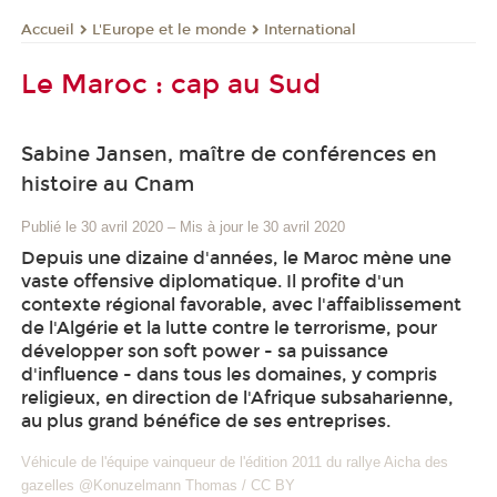
L'Europe et le monde
International
Accueil
Le Maroc : cap au Sud
Sabine Jansen, maître de conférences en
histoire au Cnam
Publié le 30 avril 2020
–
Mis à jour le 30 avril 2020
Depuis une dizaine d'années, le Maroc mène une
vaste offensive diplomatique. Il profite d'un
contexte régional favorable, avec l'affaiblissement
de l'Algérie et la lutte contre le terrorisme, pour
développer son soft power - sa puissance
d'influence - dans tous les domaines, y compris
religieux, en direction de l'Afrique subsaharienne,
au plus grand bénéfice de ses entreprises.
Véhicule de l'équipe vainqueur de l'édition 2011 du rallye Aicha des
gazelles @Konuzelmann Thomas / CC BY