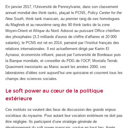
En janvier 2017, l’Université de Pennsylvanie, dans son classement
annuel mondial des think tanks, plaçait le PCNS,
Policy Center for the
New South
, think tank marocain, au premier rang de ses homologues
du Maghreb et au neuvième rang des 90 think tanks de la zone
Moyen-Orient et Afrique du Nord. Adossé au puissant Office chérifien
des phosphates (3,3 milliards d’euros de chiffre d’affaires et 20 000
salariés), le PCNS est né en 2014, parrainé par l’Institut français des
relations internationales. Il est actuellement dirigé par Karim El
Aynaoui, économiste influent, passé par l’université de Bordeaux puis
la Banque mondiale, et conseiller du PDG de l’OCP, Mostafa Terrab.
Quasiment inexistants au Maroc avant les années 2000, ces
laboratoires d’idées sont aujourd’hui une quinzaine et couvrent tous les
champs des sciences sociales.
Le soft power au cœur de la politique
extérieure
Ces instituts se veulent des lieux de discussion des grands enjeux
sociétaux du royaume. Pour autant leur vocation extérieure ne doit pas
être négligée. Ils participent d’une stratégie générale de
développement du soft power marocain, voulue en haut lieu. Après