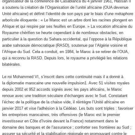
organisateur de la conférence de Casablanca du 4 janvier 1961, Hassan II
a soutenu la création de l’Organisation de l’unité africaine (OUA devenue
Unité africaine) et définit l’identité de son pays par le biais d’une métaphore
arboricole éloquente : « Le Maroc est un arbre dont les racines plongent en
Afrique et qui respire par ses feuilles en Europe. » La vocation africaine du
Royaume chérifien se heurte cependant à de nombreux obstacles, en
particulier à la question du Sahara occidental, qui l’oppose à la République
arabe sahraouie démocratique (RASD), soutenue par l’Algérie voisine et
l’Afrique du Sud. Cela a conduit, en 1984, le Maroc à se retirer de l’OUA,
qui a reconnu la RASD. Depuis lors, le royaume a privilégié les relations
bilatérales.
Le roi Mohammed VI, s’inscrit dans cette continuité mais il a donné à
la diplomatie marocaine une nouvelle impulsion
1
. Avec 51 visites royales
depuis 2002 et 952 accords signés avec les pays africains, le Maroc
renoue avec une tradition séculaire d’échanges avec le Sud. Constatant
l’échec de la politique de la chaise vide, il réintègre l’Unité africaine en
janvier 2017 et vise l'adhésion à la Cédéao. Les buts sont triples : favoriser
les entreprises marocaines, très offensives (le Maroc est le premier
investisseur en Côte d’Ivoire devant la France) notamment dans le
domaine des banques et de l’assurance ; conforter ses frontières au Sud ;
assurer sa sécurité et la stabilisation régionale en promouvant contre le