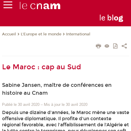
le
bl
o
g
L'Europe et le monde
International
Accueil
Le Maroc : cap au Sud
Sabine Jansen, maître de conférences en
histoire au Cnam
Publié le 30 avril 2020
–
Mis à jour le 30 avril 2020
Depuis une dizaine d'années, le Maroc mène une vaste
offensive diplomatique. Il profite d'un contexte
régional favorable, avec l'affaiblissement de l'Algérie et
la lutte contre le terrorisme, pour développer son soft