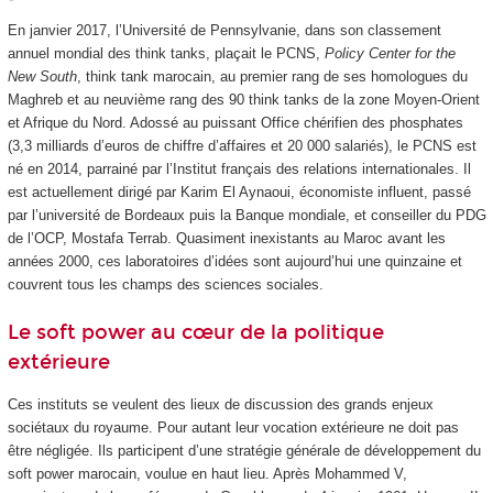
En janvier 2017, l’Université de Pennsylvanie, dans son classement
annuel mondial des think tanks, plaçait le PCNS,
Policy Center for the
New South
, think tank marocain, au premier rang de ses homologues du
Maghreb et au neuvième rang des 90 think tanks de la zone Moyen-Orient
et Afrique du Nord. Adossé au puissant Office chérifien des phosphates
(3,3 milliards d’euros de chiffre d’affaires et 20 000 salariés), le PCNS est
né en 2014, parrainé par l’Institut français des relations internationales. Il
est actuellement dirigé par Karim El Aynaoui, économiste influent, passé
par l’université de Bordeaux puis la Banque mondiale, et conseiller du PDG
de l’OCP, Mostafa Terrab. Quasiment inexistants au Maroc avant les
années 2000, ces laboratoires d’idées sont aujourd’hui une quinzaine et
couvrent tous les champs des sciences sociales.
Le soft power au cœur de la politique
extérieure
Ces instituts se veulent des lieux de discussion des grands enjeux
sociétaux du royaume. Pour autant leur vocation extérieure ne doit pas
être négligée. Ils participent d’une stratégie générale de développement du
soft power marocain, voulue en haut lieu. Après Mohammed V,