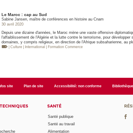
Le Maroc : cap au Sud
Sabine Jansen, maître de conférences en histoire au Cnam
30 avril 2020
Depuis une dizaine d'années, le Maroc mène une vaste offensive diplomatique.
l'affaiblissement de l'Algérie et la lutte contre le terrorisme, pour développe
domaines, y compris religieux, en direction de l'Afrique subsaharienne, au p
| Culture
| International
| Formation
Commerce
nfos site
Plan de site
Accessibilité: non conforme
Bibliothèqu
 TECHNIQUES
SANTÉ
RÉS
Santé publique
Santé au travail
recherche
Alimentation