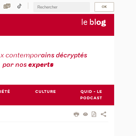
le
bl
o
g
ux contempor
ains décryptés
par nos
expert
s
IÉTÉ
CULTURE
QUID - LE
PODCAST