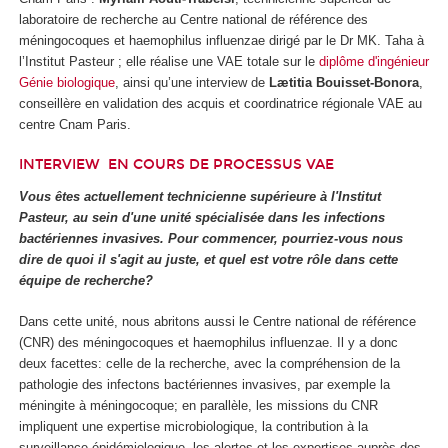
laboratoire de recherche au Centre national de référence des
méningocoques et haemophilus influenzae dirigé par le Dr MK. Taha à
l’Institut Pasteur ; elle réalise une VAE totale sur le
diplôme d'ingénieur
Génie biologique
, ainsi qu’une interview de
Lætitia Bouisset-Bonora
,
conseillère en validation des acquis et coordinatrice régionale VAE au
centre Cnam Paris.
INTERVIEW
EN COURS DE PROCESSUS VAE
Vous êtes actuellement technicienne supérieure à l'Institut
Pasteur, au sein d'une unité spécialisée dans les infections
bactériennes invasives. Pour commencer, pourriez-vous nous
dire de quoi il s'agit au juste, et quel est votre rôle dans cette
équipe de recherche?
Dans cette unité, nous abritons aussi le Centre national de référence
(CNR) des méningocoques et haemophilus influenzae. Il y a donc
deux facettes: celle de la recherche, avec la compréhension de la
pathologie des infectons bactériennes invasives, par exemple la
méningite à méningocoque; en parallèle, les missions du CNR
impliquent une expertise microbiologique, la contribution à la
surveillance épidémiologique, les alertes et les expertises auprès des