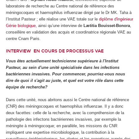
laboratoire de recherche au Centre national de référence des
méningocoques et haemophilus influenzae dirigé par le Dr MK. Taha à
l’Institut Pasteur ; elle réalise une VAE totale sur le
diplôme d'ingénieur
Génie biologique
, ainsi qu’une interview de
Lætitia Bouisset-Bonora
,
conseillère en validation des acquis et coordinatrice régionale VAE au
centre Cnam Paris.
INTERVIEW
EN COURS DE PROCESSUS VAE
Vous êtes actuellement technicienne supérieure à l'Institut
Pasteur, au sein d'une unité spécialisée dans les infections
bactériennes invasives. Pour commencer, pourriez-vous nous
dire de quoi il s'agit au juste, et quel est votre rôle dans cette
équipe de recherche?
Dans cette unité, nous abritons aussi le Centre national de référence
(CNR) des méningocoques et haemophilus influenzae. Il y a donc
deux facettes: celle de la recherche, avec la compréhension de la
pathologie des infectons bactériennes invasives, par exemple la
méningite à méningocoque; en parallèle, les missions du CNR
impliquent une expertise microbiologique, la contribution à la
surveillance épidémiologique, les alertes et les expertises auprès des