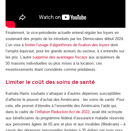
Finalement, la vice-présidente actuelle entend réguler les loyers en
soutenant des projets de loi introduits par les Démocrates début 2024.
L’un vise à
limiter l’usage d’algorithmes de fixation des loyers
dont
l’emploi équivaut, pour les grands acteurs du secteur, à s’entendre sur
les prix. L’autre
supprime des avantages fiscaux
aux acquéreurs de
50 maisons individuelles ou plus mises à la location, ces
investissements étant considérés comme prédateurs.
Limiter le coût des soins de santé
Kamala Harris souhaite s’attaquer à d’autres dépenses susceptibles
d’affecter le pouvoir d’achat des Américains : les soins de santé. Pour
cela, elle promet d’étendre à l’ensemble des Américains l’aide qui,
dans le cadre de
l’Inflation Reduction Act de 2022
, avait été octroyée
aux bénéficiaires du programme fédéral d’assurance maladie réservée
aux personnes âgées de 65 ans et plus et aux invalides (Medicare) – à
savoir des dépenses personnelles limitées à 35 dollars par mois pour