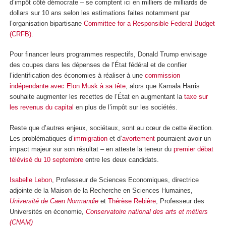
d’impôt côté démocrate – se comptent ici en milliers de milliards de
dollars sur 10 ans selon les estimations faites notamment par
l’organisation bipartisane
Committee for a Responsible Federal Budget
(CRFB)
.
Pour financer leurs programmes respectifs, Donald Trump envisage
des coupes dans les dépenses de l’État fédéral et de confier
l’identification des économies à réaliser à une
commission
indépendante avec Elon Musk à sa tête
, alors que Kamala Harris
souhaite augmenter les recettes de l’État en augmentant la
taxe sur
les revenus du capital
en plus de l’impôt sur les sociétés.
Reste que d’autres enjeux, sociétaux, sont au cœur de cette élection.
Les problématiques d’
immigration
et d’
avortement
pourraient avoir un
impact majeur sur son résultat – en atteste la teneur du
premier débat
télévisé du 10 septembre
entre les deux candidats.
Isabelle Lebon
, Professeur de Sciences Economiques, directrice
adjointe de la Maison de la Recherche en Sciences Humaines,
Université de Caen Normandie
et
Thérèse Rebière
, Professeur des
Universités en économie,
Conservatoire national des arts et métiers
(CNAM)