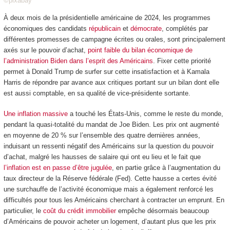
©pixabay
À deux mois de la présidentielle américaine de 2024, les programmes
économiques des candidats
républicain
et
démocrate
, complétés par
différentes promesses de campagne écrites ou orales, sont principalement
axés sur le pouvoir d’achat,
point faible du bilan économique de
l’administration Biden dans l’esprit des Américains
. Fixer cette priorité
permet à Donald Trump de surfer sur cette insatisfaction et à Kamala
Harris de répondre par avance aux critiques portant sur un bilan dont elle
est aussi comptable, en sa qualité de vice-présidente sortante.
Une inflation massive
a touché les États-Unis, comme le reste du monde,
pendant la quasi-totalité du mandat de Joe Biden. Les prix ont augmenté
en moyenne de 20 % sur l’ensemble des quatre dernières années,
induisant un ressenti négatif des Américains sur la question du pouvoir
d’achat, malgré les hausses de salaire qui ont eu lieu et le fait que
l’inflation est en passe d’être jugulée
, en partie grâce à l’augmentation du
taux directeur de la Réserve fédérale (Fed). Cette hausse a certes évité
une surchauffe de l’activité économique mais a également renforcé les
difficultés pour tous les Américains cherchant à contracter un emprunt. En
particulier, le
coût du crédit immobilier
empêche désormais beaucoup
d’Américains de pouvoir acheter un logement, d’autant plus que les prix