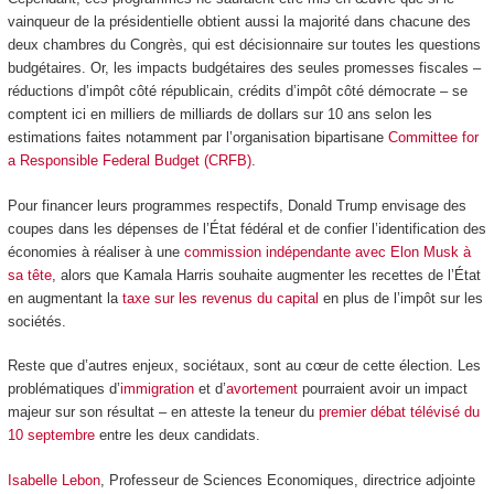
vainqueur de la présidentielle obtient aussi la majorité dans chacune des
deux chambres du Congrès, qui est décisionnaire sur toutes les questions
budgétaires. Or, les impacts budgétaires des seules promesses fiscales –
réductions d’impôt côté républicain, crédits d’impôt côté démocrate – se
comptent ici en milliers de milliards de dollars sur 10 ans selon les
estimations faites notamment par l’organisation bipartisane
Committee for
a Responsible Federal Budget (CRFB)
.
Pour financer leurs programmes respectifs, Donald Trump envisage des
coupes dans les dépenses de l’État fédéral et de confier l’identification des
économies à réaliser à une
commission indépendante avec Elon Musk à
sa tête
, alors que Kamala Harris souhaite augmenter les recettes de l’État
en augmentant la
taxe sur les revenus du capital
en plus de l’impôt sur les
sociétés.
Reste que d’autres enjeux, sociétaux, sont au cœur de cette élection. Les
problématiques d’
immigration
et d’
avortement
pourraient avoir un impact
majeur sur son résultat – en atteste la teneur du
premier débat télévisé du
10 septembre
entre les deux candidats.
Isabelle Lebon
, Professeur de Sciences Economiques, directrice adjointe