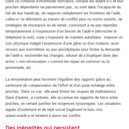
Dans ce contexte d’incertitude normative, lorsque les aidant·e·s et leur
proches dépendants ne parviennent pas, ou sont dans l’incapacité du
fait de leur handicap, de négocier verbalement les frontières de l’aide,
celles-ci se délimitent au travers de conflits plus ou moins ouverts, de
stratégies de résistance ou de retrait, consistant à ne pas répondre
temporairement à l’expression d’un besoin de l’aidé·e (décrocher le
téléphone la nuit), voire s’imposent de manière autoritaire : imposer un
soin physique malgré l’expression d’une gêne ou d’un malaise, avoir
recours aux somnifères ou aux anxiolytiques pour limiter la demande
de l’aidé·e, restreindre les changes, refuser de s’impliquer dans des
actes « non nécessaires » comme les repas en commun ou la
promenade, etc..
La rémunération peut favoriser l’équilibre des rapports grâce au
sentiment de compensation de l’effort et d’un juste échange entre
proches. Dans ce cas, elle peut limiter les risques de maltraitance.
Dans d’autres, a contrario, elle accentue les rapports de force entre
proches, en venant justifier les exigences tyranniques. Les situations
aiguës d’isolement et de repli social fragilisent le huis clos
aidant·e/aidé·e et tendent à durcir les conflits.
Des inégalités qui persistent