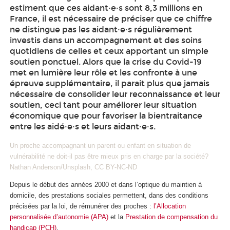
estiment que ces aidant·e·s sont 8,3 millions en
France, il est nécessaire de préciser que ce chiffre
ne distingue pas les aidant·e·s régulièrement
investis dans un accompagnement et des soins
quotidiens de celles et ceux apportant un simple
soutien ponctuel. Alors que la crise du Covid-19
met en lumière leur rôle et les confronte à une
épreuve supplémentaire, il parait plus que jamais
nécessaire de consolider leur reconnaissance et leur
soutien, ceci tant pour améliorer leur situation
économique que pour favoriser la bientraitance
entre les aidé·e·s et leurs aidant·e·s.
Un proche accompagnant un parent ou enfant en situation de
vulnérabilité ne doit-il pas être mieux pris en charge par la société?
Nathan Anderson/Unsplash, CC BY-NC-ND
Depuis le début des années 2000 et dans l’optique du maintien à
domicile, des prestations sociales permettent, dans des conditions
précisées par la loi, de rémunérer des proches :
l’Allocation
personnalisée d’autonomie (APA)
et la
Prestation de compensation du
handicap (PCH)
.