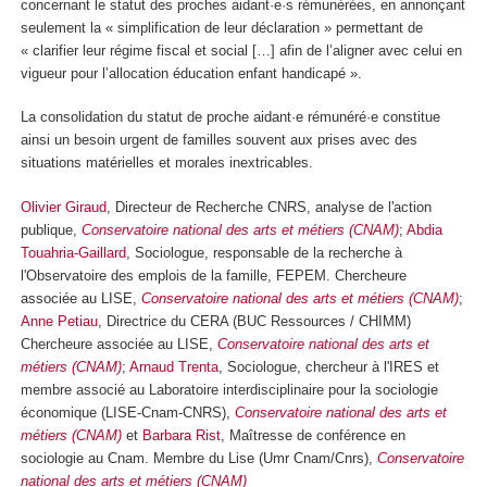
concernant le statut des proches aidant·e·s rémunérées, en annonçant
seulement la « simplification de leur déclaration » permettant de
« clarifier leur régime fiscal et social […] afin de l’aligner avec celui en
vigueur pour l’allocation éducation enfant handicapé ».
La consolidation du statut de proche aidant·e rémunéré·e constitue
ainsi un besoin urgent de familles souvent aux prises avec des
situations matérielles et morales inextricables.
Olivier Giraud
, Directeur de Recherche CNRS, analyse de l'action
publique,
Conservatoire national des arts et métiers (CNAM)
;
Abdia
Touahria-Gaillard
, Sociologue, responsable de la recherche à
l'Observatoire des emplois de la famille, FEPEM. Chercheure
associée au LISE,
Conservatoire national des arts et métiers (CNAM)
;
Anne Petiau
, Directrice du CERA (BUC Ressources / CHIMM)
Chercheure associée au LISE,
Conservatoire national des arts et
métiers (CNAM)
;
Arnaud Trenta
, Sociologue, chercheur à l'IRES et
membre associé au Laboratoire interdisciplinaire pour la sociologie
économique (LISE-Cnam-CNRS),
Conservatoire national des arts et
métiers (CNAM)
et
Barbara Rist
, Maîtresse de conférence en
sociologie au Cnam. Membre du Lise (Umr Cnam/Cnrs),
Conservatoire
national des arts et métiers (CNAM)