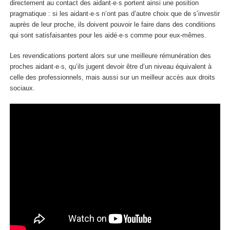
directement au contact des aidant·e·s portent ainsi une position
pragmatique : si les aidant·e·s n’ont pas d’autre choix que de s’investir
auprès de leur proche, ils doivent pouvoir le faire dans des conditions
qui sont satisfaisantes pour les aidé·e·s comme pour eux-mêmes.
Les revendications portent alors sur une meilleure rémunération des
proches aidant·e·s, qu’ils jugent devoir être d’un niveau équivalent à
celle des professionnels, mais aussi sur un meilleur accès aux droits
sociaux.