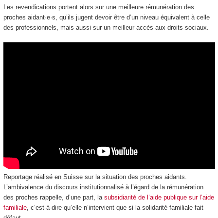
Les revendications portent alors sur une meilleure rémunération des
proches aidant·e·s, qu’ils jugent devoir être d’un niveau équivalent à celle
des professionnels, mais aussi sur un meilleur accès aux droits sociaux.
Reportage réalisé en Suisse sur la situation des proches aidants.
L’ambivalence du discours institutionnalisé à l’égard de la rémunération
des proches rappelle, d’une part, la
subsidiarité de l’aide publique sur l’aide
familiale
, c’est-à-dire qu’elle n’intervient que si la solidarité familiale fait
défaut.