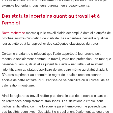
successivement et/ou simultanément de l’aide à plusieurs proches – par
exemple leur enfant, puis leurs parents, leurs beaux-parents.
Des statuts incertains quant au travail et à
l’emploi
Notre recherche
montre que le travail d’aide accompli à domicile auprès de
proches souffre d’un déficit de visibilité. Les aidant·e·s peinent à qualifier
leur activité ou à la rapprocher des catégories classiques du travail.
Certain·e·s aidant·e·s refusent que l’aide apportée à leur proche soit
reconnue socialement comme un travail, voire une profession : en tant que
parent·e ou ami·e, ils et elles jugent leur aide « naturelle » et rejettent
l’identification au statut d’auxiliaire de vie, voire même au statut d’aidant.
D’autres expriment au contraire le regret de la faible reconnaissance
sociale de cette activité, qu’il s’agisse de sa pénibilité ou du niveau de sa
valorisation monétaire.
Ainsi le registre du travail n’offre pas, dans le cas des proches aidant·e·s,
de références complètement stabilisées. Les situations d’emploi sont
parfois artificielles, comme lorsque le parent employeur ne possède pas
ses facultés cognitives. Des aidant·e·s soulignent également au cours de