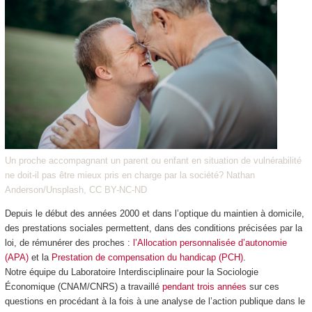
Un proche accompagnant un parent ou enfant en situation de vulnérabilité
ne doit-il pas être mieux pris en charge par la société? Nathan
Anderson/Unsplash, CC BY-NC-ND
Depuis le début des années 2000 et dans l’optique du maintien à domicile,
des prestations sociales permettent, dans des conditions précisées par la
loi, de rémunérer des proches :
l’Allocation personnalisée d’autonomie
(APA)
et la
Prestation de compensation du handicap (PCH)
.
Notre équipe du Laboratoire Interdisciplinaire pour la Sociologie
Économique (CNAM/CNRS) a travaillé
pendant trois années
sur ces
questions en procédant à la fois à une analyse de l’action publique dans le