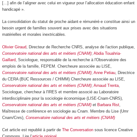
[…] afin de l’aligner avec celui en vigueur pour l’allocation éducation enfant
handicapé ».
La consolidation du statut de proche aidant·e rémunéré·e constitue ainsi un
besoin urgent de familles souvent aux prises avec des situations
matérielles et morales inextricables.
Olivier Giraud
, Directeur de Recherche CNRS, analyse de l'action publique,
Conservatoire national des arts et métiers (CNAM)
;
Abdia Touahria-
Gaillard
, Sociologue, responsable de la recherche à l'Observatoire des
emplois de la famille, FEPEM. Chercheure associée au LISE,
Conservatoire national des arts et métiers (CNAM)
;
Anne Petiau
, Directrice
du CERA (BUC Ressources / CHIMM) Chercheure associée au LISE,
Conservatoire national des arts et métiers (CNAM)
;
Arnaud Trenta
,
Sociologue, chercheur à l'IRES et membre associé au Laboratoire
interdisciplinaire pour la sociologie économique (LISE-Cnam-CNRS),
Conservatoire national des arts et métiers (CNAM)
et
Barbara Rist
,
Maîtresse de conférence en sociologie au Cnam. Membre du Lise (Umr
Cnam/Cnrs),
Conservatoire national des arts et métiers (CNAM)
Cet article est republié à partir de
The Conversation
sous licence Creative
Commons. Lire l’
article original
.