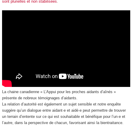
sont plurielles et non stabilisées
.
La chaine canadienne « L’Appui pour les proches aidants d’aînés »
présente de nobreux témoignages d’aidants.
La relation d’autorité est également un sujet sensible et notre enquête
suggère qu’un dialogue entre aidant·e et aidé·e peut permettre de trouver
un terrain d’entente sur ce qui est souhaitable et bénéfique pour l’un·e et
l’autre, dans la perspective de chacun, favorisant ainsi la bientraitance.