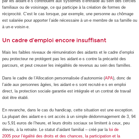
par les aidant·e·s contribuent aux systèmes d’entraide au sein des cercles
familiaux ou de voisinage, ce qui participe à la création de formes de
réciprocité. C’est le cas lorsque, par exemple, une personne au chômage
est salariée pour apporter l’aide nécessaire à un·e membre de sa famille ou
à un·e voisin·e.
Un cadre d’emploi encore insuffisant
Mais les faibles niveaux de rémunération des aidants et le cadre d’emploi
peu protecteur ne protègent pas les aidant·e·s contre la précarité des
parcours, et peut creuser les inégalités de revenus au sein des familles.
Dans le cadre de l’Allocation personnalisée d’autonomie (
APA
), donc de
l’aide aux personnes âgées, les aidant·e·s sont recruté·e·s en emploi
direct, la protection sociale garantie est intégrale et un contrat de travail
doit être établi.
En revanche, dans le cas du handicap, cette situation est une exception.
La plupart des aidant·e·s ont accès à un simple dédommagement de 3, 94
ou 5,91 euros de l’heure, et leurs droits sociaux se limitent à ceux, peu
élevés, à la retraite. Le statut d’aidant familial – créé par la
loi de
2005 pour l’égalité des droits et des chances, la participation et la