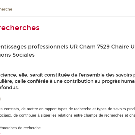
cherche
 recherches
ntissages professionnels UR Cnam 7529 Chaire U
ions Sociales
science, elle, serait constituée de l’ensemble des savoirs 
ngulière, celle conférée à une contribution au progrès huma
nfondus.
)
s constats, de mettre en rapport types de recherche et types de savoirs produi
sociaux, de contribuer à situer les relations entre champs de recherches et ch
s démarches de recherche
t