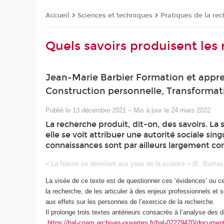
Sciences et techniques
Pratiques de la re
Accueil
Quels savoirs produisent les
Jean-Marie Barbier Formation et appre
Construction personnelle, Transformat
Publié le 13 décembre 2021
–
Mis à jour le 24 mars 2022
La recherche produit, dit-on, des savoirs. La 
elle se voit attribuer une autorité sociale si
connaissances sont par ailleurs largement co
« La Nature se dévoilant aux yeux de la science » (E. Barrias
La visée de ce texte est de questionner ces ‘évidences’ ou ce
la recherche, de les articuler à des enjeux professionnels et 
aux effets sur les personnes de l’exercice de la recherche.
Il prolonge trois textes antérieurs consacrés à l’analyse de
https://hal-cnam.archives-ouvertes.fr/hal-02279470/documen