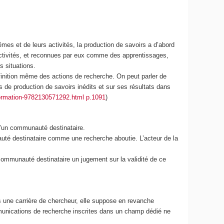
es et de leurs activités, la production de savoirs a d’abord
 activités, et reconnues par eux comme des apprentissages,
s situations.
éfinition même des actions de recherche. On peut parler de
 de production de savoirs inédits et sur ses résultats dans
-formation-9782130571292.html p.1091
)
d’un communauté destinataire.
uté destinataire comme une recherche aboutie. L’acteur de la
mmunauté destinataire un jugement sur la validité de ce
s une carrière de chercheur, elle suppose en revanche
mmunications de recherche inscrites dans un champ dédié ne