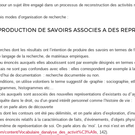
 pour un sujet être engagé dans un processus de reconstruction des activités 
trois modes d’organisation de recherche :
PRODUCTION DE SAVOIRS ASSOCIES A DES REPR
rches dont les résultats ont l’intention de produire des savoirs en termes de
e langage de la recherche, de matériaux empiriques.
u énoncés auxquels elles aboutissent sont par exemple désignés en termes d
ais ne sont pas confondues avec elles : elles correspondent par exemple à la p
ujourd’hui de documentation : recherche documentée ou non.
tions, on utilise volontiers le terme suggestif de -graphie : sociographie, eth
iogrammes, histogrammes etc…
cés auxquels sont associés des nouvelles représentations d’existants ou d’’a
nquête dans le droit, ou d’un grand intérêt personnel comme l’histoire de vie :
t on parle alors de découverte
t les contours ont été peu délimités, et on parle alors d’exploration, d’inv
 des énoncés relatifs à la caractérisation de faits, d’événements, d’objets phy
i-même de représentation de soi. On parle alors du ‘moi’. Le moi n’est en effet
com/content/Vocabulaire_danalyse_des_activit%C3%A9s
, 142).