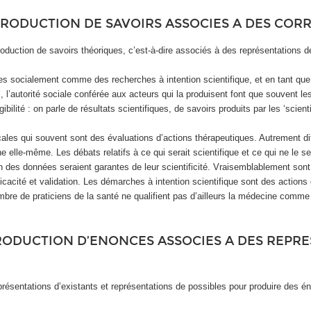
 PRODUCTION DE SAVOIRS ASSOCIES A DES COR
a production de savoirs théoriques, c’est-à-dire associés à des représentations 
tées socialement comme des recherches à intention scientifique, et en tant q
’, l’autorité sociale conférée aux acteurs qui la produisent font que souvent 
ilité : on parle de résultats scientifiques, de savoirs produits par les ‘scientif
les qui souvent sont des évaluations d’actions thérapeutiques. Autrement dit 
 elle-même. Les débats relatifs à ce qui serait scientifique et ce qui ne le s
 des données seraient garantes de leur scientificité. Vraisemblablement sont 
fficacité et validation. Les démarches à intention scientifique sont des action
mbre de praticiens de la santé ne qualifient pas d’ailleurs la médecine com
ODUCTION D’ENONCES ASSOCIES A DES REPRES
présentations d’existants et représentations de possibles pour produire des 