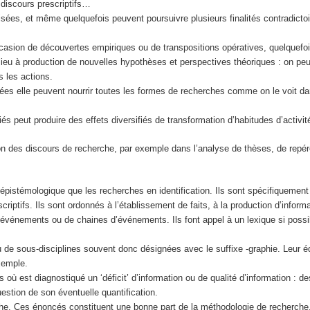
 discours prescriptifs…
isées, et même quelquefois peuvent poursuivre plusieurs finalités contradictoi
’occasion de découvertes empiriques ou de transpositions opératives, quelquef
u à production de nouvelles hypothèses et perspectives théoriques : on peut p
 les actions.
s elle peuvent nourrir toutes les formes de recherches comme on le voit dan
s peut produire des effets diversifiés de transformation d’habitudes d’activit
tion des discours de recherche, par exemple dans l’analyse de thèses, de repér
stémologique que les recherches en identification. Ils sont spécifiquement re
riptifs. Ils sont ordonnés à l’établissement de faits, à la production d’inform
événements ou de chaines d’événements. Ils font appel à un lexique si possib
u de sous-disciplines souvent donc désignées avec le suffixe -graphie. Leur éq
xemple.
ù est diagnostiqué un ‘déficit’ d’information ou de qualité d’information : des
uestion de son éventuelle quantification.
herche. Ces énoncés constituent une bonne part de la méthodologie de recherch