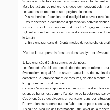
‘science occidentale’ ils se transforment assez facilement en
Mais les actions de recherche situées sont souvent poly-final
Les actions de recherche sont polyfonctionnelles :
Des recherches à dominante d’intelligibilité peuvent être l
Des recherches à dominante d’optimisation peuvent donner lie
favoriser aussi le développement d’affects d’engagement dans
Quant aux recherches à dominante d’établissement de donnée
le terrain.
Enfin s’engager dans différents modes de recherche diversifié
Dès lors il nous parait intéressant dans l’analyse et l’évalua
1. Les énoncés d’établissement de données.
Les énoncés d’établissement de données ont le même statut épi
éventuellement qualifiés de savoirs factuels ou de savoirs desc
caractères, à l’établissement de mesures, de classements, d’
lieu généralement à définition.
Ce type d’énoncés s’appuie sur ou se nourrit de disciplines o
sciences humaines, comme l’anatomie ou la botanique par e
Ces énoncés se développent en particulier dans des situations o
l’information est absente ou peu fiable, où se pose aussi la q
Il s’agit de ‘produire des informations’ sur l’objet de la rec