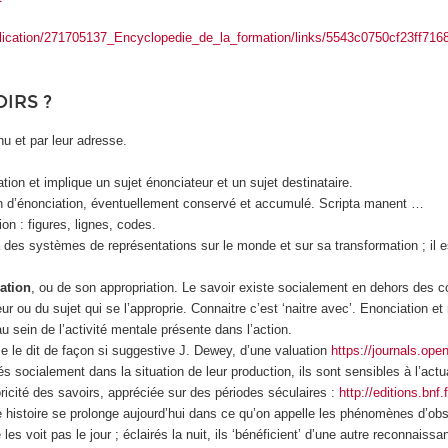
ublication/271705137_Encyclopedie_de_la_formation/links/5543c0750cf23ff716
IRS ?
nu et par leur adresse.
tion et implique un sujet énonciateur et un sujet destinataire.
ion d’énonciation, éventuellement conservé et accumulé. Scripta manent …
on : figures, lignes, codes.
à des systèmes de représentations sur le monde et sur sa transformation ; il e
ation
, ou de son appropriation. Le savoir existe socialement en dehors des co
eur ou du sujet qui se l’approprie. Connaitre c’est ‘naitre avec’. Enonciation
sein de l’activité mentale présente dans l’action.
e le dit de façon si suggestive J. Dewey, d’une valuation
https://journals.ope
sés socialement dans la situation de leur production, ils sont sensibles à l’actu
cité des savoirs, appréciée sur des périodes séculaires :
http://editions.bn
e histoire se prolonge aujourd’hui dans ce qu’on appelle les phénomènes d’ob
les voit pas le jour ; éclairés la nuit, ils ‘bénéficient’ d’une autre reconnaissa