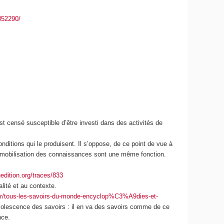
852290/
st censé susceptible d’être investi dans des activités de
nditions qui le produisent. Il s’oppose, de ce point de vue à
 et mobilisation des connaissances sont une même fonction.
nedition.org/traces/833
alité et au contexte.
f.fr/tous-les-savoirs-du-monde-encyclop%C3%A9dies-et-
solescence des savoirs : il en va des savoirs comme de ce
nce.