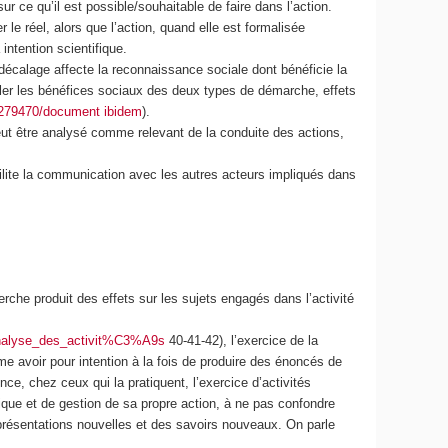
r ce qu’il est possible/souhaitable de faire dans l’action.
le réel, alors que l’action, quand elle est formalisée
ntention scientifique.
 décalage affecte la reconnaissance sociale dont bénéficie la
umuler les bénéfices sociaux des deux types de démarche, effets
02279470/document ibidem
).
eut être analysé comme relevant de la conduite des actions,
cilite la communication avec les autres acteurs impliqués dans
che produit des effets sur les sujets engagés dans l’activité
analyse_des_activit%C3%A9s
40-41-42), l’exercice de la
e avoir pour intention à la fois de produire des énoncés de
nce, chez ceux qui la pratiquent, l’exercice d’activités
ique et de gestion de sa propre action, à ne pas confondre
eprésentations nouvelles et des savoirs nouveaux. On parle