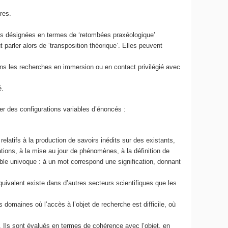
res.
ois désignées en termes de ‘retombées praxéologique’
arler alors de ‘transposition théorique’. Elles peuvent
s les recherches en immersion ou en contact privilégié avec
é.
er des configurations variables d’énoncés :
latifs à la production de savoirs inédits sur des existants,
ations, à la mise au jour de phénomènes, à la définition de
le univoque : à un mot correspond une signification, donnant
uivalent existe dans d’autres secteurs scientifiques que les
 domaines où l’accès à l’objet de recherche est difficile, où
e. Ils sont évalués en termes de cohérence avec l’objet, en