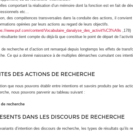
lles comportant la réalisation d’un mémoire dont la fonction est en fait de d
ofessionnels etc…
non, des compétences transversales dans la conduite des actions, il convient a
ormations opérées par leurs actions au regard de leurs objectifs.
ps://www.puf.com/content/Vocabulaire_danalyse_des_activit%C3%A9s
,178)
ésultante tient compte du déjà-là que constitue le point de départ de l’activité
n, de recherche et d’action ont remarqué depuis longtemps les effets de transf
che. Ce qui a donné naissance à de multiples démarches cumulant ces intenti
NTES DES ACTIONS DE RECHERCHE
tion que nous pouvons établir entre intentions et savoirs produits par les act
erche, nous pouvons parvenir au tableau suivant :
s de recherche
ESENTS DANS LES DISCOURS DE RECHERCHE
variants d’intention des discours de recherche, les types de résultats qu’ils r