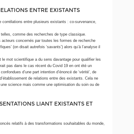
RELATIONS ENTRE EXISTANTS
de corrélations entre plusieurs existants : co-survenance,
ue telles, comme des recherches de type classique.
les acteurs concernés par toutes les formes de recherche
iques’ (on disait autrefois ‘savants’) alors qu’à l’analyse il
le mot scientifique a du sens davantage pour qualifier les
erait pas dans le cas récent du Covid 19 en ont été un
confondues d’une part intention d’énoncé de ‘vérité’, de
s d’établissement de relations entre des existants. Cela ne
me une science mais comme une optimisation du soin ou de
ENTATIONS LIANT EXISTANTS ET
énoncés relatifs à des transformations souhaitables du monde,