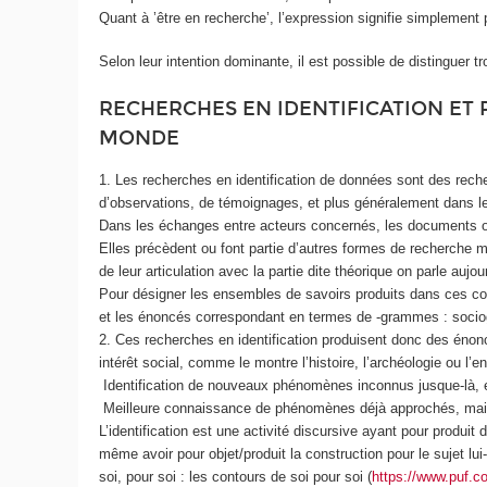
Quant à ’être en recherche’, l’expression signifie simplement
Selon leur intention dominante, il est possible de distinguer 
RECHERCHES EN IDENTIFICATION ET 
MONDE
1. Les recherches en identification de données sont des reche
d’observations, de témoignages, et plus généralement dans l
Dans les échanges entre acteurs concernés, les documents o
Elles précèdent ou font partie d’autres formes de recherche m
de leur articulation avec la partie dite théorique on parle a
Pour désigner les ensembles de savoirs produits dans ces condi
et les énoncés correspondant en termes de -grammes : soc
2. Ces recherches en identification produisent donc des énon
intérêt social, comme le montre l’histoire, l’archéologie ou l’e
Identification de nouveaux phénomènes inconnus jusque-là, e
Meilleure connaissance de phénomènes déjà approchés, mais don
L’identification est une activité discursive ayant pour produit
même avoir pour objet/produit la construction pour le sujet lu
soi, pour soi : les contours de soi pour soi (
https://www.puf.