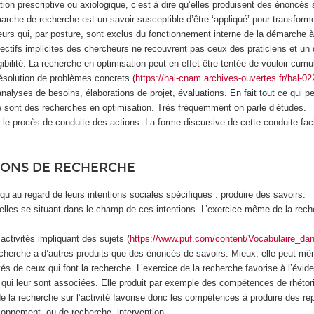
on prescriptive ou axiologique, c’est à dire qu’elles produisent des énoncés su
che de recherche est un savoir susceptible d’être ‘appliqué’ pour transformer 
urs qui, par posture, sont exclus du fonctionnement interne de la démarche à i
bjectifs implicites des chercheurs ne recouvrent pas ceux des praticiens et un
igibilité. La recherche en optimisation peut en effet être tentée de vouloir c
 résolution de problèmes concrets (
https://hal-cnam.archives-ouvertes.fr/hal-
alyses de besoins, élaborations de projet, évaluations. En fait tout ce qui p
le sont des recherches en optimisation. Très fréquemment on parle d’études.
ns le procès de conduite des actions. La forme discursive de cette conduite fa
TIONS DE RECHERCHE
u’au regard de leurs intentions sociales spécifiques : produire des savoirs.
lles se situant dans le champ de ces intentions. L’exercice même de la recher
ctivités impliquant des sujets (
https://www.puf.com/content/Vocabulaire_d
echerche a d’autres produits que des énoncés de savoirs. Mieux, elle peut mêm
és de ceux qui font la recherche. L’exercice de la recherche favorise à l’évide
es qui leur sont associées. Elle produit par exemple des compétences de rhétor
e la recherche sur l’activité favorise donc les compétences à produire des r
loppement, ou de recherche- intervention.