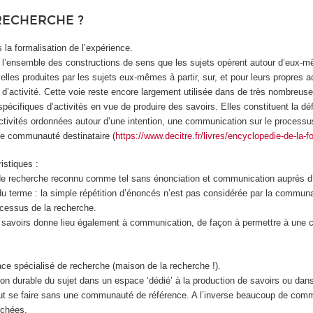
RECHERCHE ?
 la formalisation de l’expérience.
 l’ensemble des constructions de sens que les sujets opèrent autour d’eux-mêm
lles produites par les sujets eux-mêmes à partir, sur, et pour leurs propres
 d’activité. Cette voie reste encore largement utilisée dans de très nombreuse
pécifiques d’activités en vue de produire des savoirs. Elles constituent la d
tivités ordonnées autour d’une intention, une communication sur le processus
une communauté destinataire (
https://www.decitre.fr/livres/encyclopedie-de-la
istiques :
e de recherche reconnu comme tel sans énonciation et communication auprès 
u terme : la simple répétition d’énoncés n’est pas considérée par la communa
ocessus de la recherche.
avoirs donne lieu également à communication, de façon à permettre à une co
ace spécialisé de recherche (maison de la recherche !).
ion durable du sujet dans un espace ‘dédié’ à la production de savoirs ou dan
 peut se faire sans une communauté de référence. A l’inverse beaucoup de co
ichées.