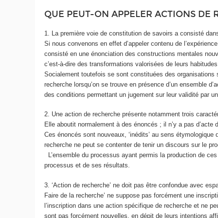
QUE PEUT-ON APPELER ACTIONS DE 
1. La première voie de constitution de savoirs a consisté dans
Si nous convenons en effet d’appeler contenu de l’expérience
consisté en une énonciation des constructions mentales nouve
c’est-à-dire des transformations valorisées de leurs habitudes
Socialement toutefois se sont constituées des organisations s
recherche lorsqu’on se trouve en présence d’un ensemble d’ac
des conditions permettant un jugement sur leur validité par 
2. Une action de recherche présente notamment trois caractér
Elle aboutit normalement à des énoncés ; il n’y a pas d’act
Ces énoncés sont nouveaux, ‘inédits’ au sens étymologique d
recherche ne peut se contenter de tenir un discours sur le pr
L’ensemble du processus ayant permis la production de ces s
processus et de ses résultats.
3. ‘Action de recherche’ ne doit pas être confondue avec esp
Faire de la recherche’ ne suppose pas forcément une inscript
l’inscription dans une action spécifique de recherche et ne
sont pas forcément nouvelles, en dépit de leurs intentions aff