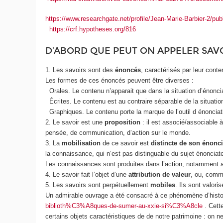
https://www.researchgate.net/profile/Jean-Marie-Barbier-2/p
https://crf.hypotheses.org/816
D’ABORD QUE PEUT ON APPELER SAVO
1. Les savoirs sont des
énoncés
, caractérisés par leur conte
Les formes de ces énoncés peuvent être diverses :
Orales. Le contenu n’apparait que dans la situation d’énoncia
Écrites. Le contenu est au contraire séparable de la situat
Graphiques. Le contenu porte la marque de l’outil d énonciati
2. Le savoir est une
proposition
: il est associé/associable 
pensée, de communication, d’action sur le monde.
3. La
mobilisation
de ce savoir est
distincte de son énonci
la connaissance, qui n’est pas distinguable du sujet énonciat
Les connaissances sont produites dans l’action, notamment au 
4. Le savoir fait l’objet d’une
attribution de valeur
, ou, comm
5. Les savoirs sont perpétuellement
mobiles
. Ils sont valori
Un admirable ouvrage a été consacré à ce phénomène d’histori
biblioth%C3%A8ques-de-sumer-au-xxie-si%C3%A8cle
. Cett
certains objets caractéristiques de de notre patrimoine : on ne 