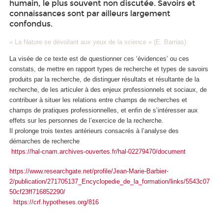
humain, le plus souvent non discutée. Savoirs et
connaissances sont par ailleurs largement
confondus.
« La Nature se dévoilant aux yeux de la science » (E. Barrias)
La visée de ce texte est de questionner ces ‘évidences’ ou ces
constats, de mettre en rapport types de recherche et types de savoirs
produits par la recherche, de distinguer résultats et résultante de la
recherche, de les articuler à des enjeux professionnels et sociaux, de
contribuer à situer les relations entre champs de recherches et
champs de pratiques professionnelles, et enfin de s’intéresser aux
effets sur les personnes de l’exercice de la recherche.
Il prolonge trois textes antérieurs consacrés à l’analyse des
démarches de recherche
https://hal-cnam.archives-ouvertes.fr/hal-02279470/document
https://www.researchgate.net/profile/Jean-Marie-Barbier-
2/publication/271705137_Encyclopedie_de_la_formation/links/5543c07
50cf23ff716852290/
https://crf.hypotheses.org/816