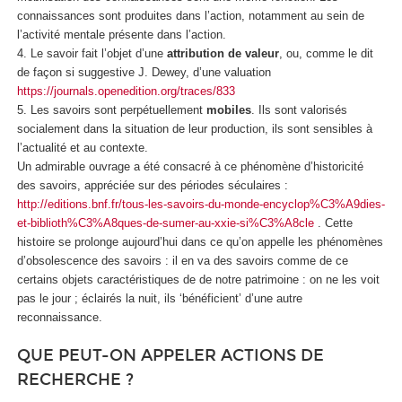
connaissances sont produites dans l’action, notamment au sein de
l’activité mentale présente dans l’action.
4. Le savoir fait l’objet d’une
attribution de valeur
, ou, comme le dit
de façon si suggestive J. Dewey, d’une valuation
https://journals.openedition.org/traces/833
5. Les savoirs sont perpétuellement
mobiles
. Ils sont valorisés
socialement dans la situation de leur production, ils sont sensibles à
l’actualité et au contexte.
Un admirable ouvrage a été consacré à ce phénomène d’historicité
des savoirs, appréciée sur des périodes séculaires :
http://editions.bnf.fr/tous-les-savoirs-du-monde-encyclop%C3%A9dies-
et-biblioth%C3%A8ques-de-sumer-au-xxie-si%C3%A8cle
. Cette
histoire se prolonge aujourd’hui dans ce qu’on appelle les phénomènes
d’obsolescence des savoirs : il en va des savoirs comme de ce
certains objets caractéristiques de de notre patrimoine : on ne les voit
pas le jour ; éclairés la nuit, ils ‘bénéficient’ d’une autre
reconnaissance.
QUE PEUT-ON APPELER ACTIONS DE
RECHERCHE ?