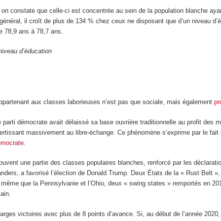
, on constate que celle-ci est concentrée au sein de la population blanche ayant
énéral, il croît de plus de 134 % chez ceux ne disposant que d’un niveau d’é
e 78,9 ans à 78,7 ans.
 niveau d’éducation
appartenant aux classes laborieuses n’est pas que sociale, mais également
pr
e parti démocrate avait délaissé sa base ouvrière traditionnelle au profit des 
ertissant massivement au libre-échange. Ce phénomène s’exprime par le fait q
démocrate
.
vent une partie des classes populaires blanches, renforcé par les déclaration
ders, a favorisé l’élection de Donald Trump. Deux États de la « Rust Belt »
de même que la Pennsylvanie et l’Ohio, deux « swing states » remportés en 2
ain.
larges victoires avec plus de 8 points d’avance. Si, au début de l’année 202