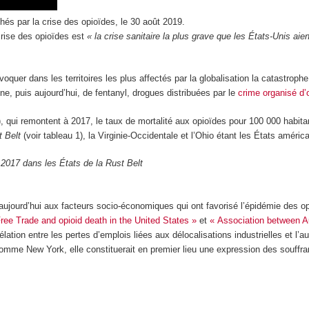
hés par la crise des opioïdes, le 30 août 2019.
crise des opioïdes est
« la crise sanitaire la plus grave que les États-Unis aie
uer dans les territoires les plus affectés par la globalisation la catastrophe 
 puis aujourd’hui, de fentanyl, drogues distribuées par le
crime organisé d’
 qui remontent à 2017, le taux de mortalité aux opioïdes pour 100 000 habitant
t Belt
(voir tableau 1), la Virginie-Occidentale et l’Ohio étant les États américa
 2017 dans les États de la Rust Belt
ujourd’hui aux facteurs socio-économiques qui ont favorisé l’épidémie des op
ree Trade and opioid death in the United States »
et
« Association between 
rélation entre les pertes d’emplois liées aux délocalisations industrielles et 
omme New York, elle constituerait en premier lieu une expression des souffr