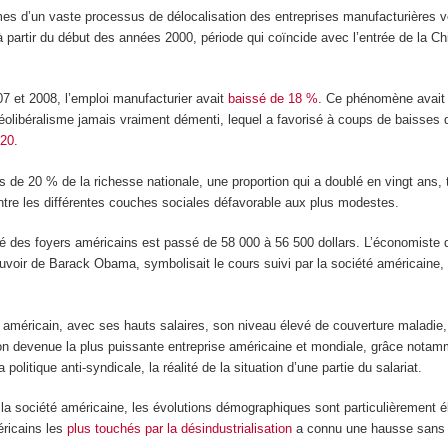
s d’un vaste processus de délocalisation des entreprises manufacturières ver
e, à partir du début des années 2000, période qui coïncide avec l’entrée de la
7 et 2008, l’emploi manufacturier avait
baissé de 18 %
. Ce phénomène avait 
éolibéralisme jamais vraiment démenti, lequel a favorisé à coups de baisses
920
.
 de 20 % de la richesse nationale, une proportion qui a doublé en vingt ans
ntre les différentes couches sociales défavorable aux plus modestes.
tié des foyers américains est passé de 58 000 à 56 500 dollars. L’économiste
u pouvoir de Barack Obama, symbolisait le cours suivi par la société américaine
américain, avec ses hauts salaires, son niveau élevé de couverture maladie, 
ion devenue la plus puissante entreprise américaine et mondiale, grâce nota
olitique anti-syndicale, la réalité de la situation d’une partie du salariat.
e la société américaine, les évolutions démographiques sont particulièrement é
ricains les
plus touchés par la désindustrialisation
a connu une hausse sans é