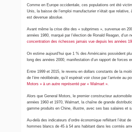
Comme en Europe occidentale, ces populations ont été victime
Unis, la baisse de l’emploi manufacturier n’était que relativ
est devenue absolue.
Avant même la crise dite des « subprimes », survenue en 200
années 1980, marqué par l’élection de Ronald Reagan, d’un n
concentration des richesses jamais vue depuis les années 1
On estime aujourd’hui que 1 % des Américains possèdent plus
long des années 2000, manifestation d’un rapport de forces e
Entre 1999 et 2015, le revenu en dollars constants de la moi
de l’ère néolibérale, qu’il espérait voir close par l’arrivée a
Motors » à un autre représenté par « Walmart »
.
Alors que General Motors, le premier constructeur automobile 
années 1960 et 1970, Walmart, la chaîne de grande distribut
gamme produits en Chine, illustre, avec ses bas salaires et sa p
Au-delà des indicateurs d’ordre économique reflétant l’état d
hommes blancs de 45 à 54 ans habitant dans les comtés amé