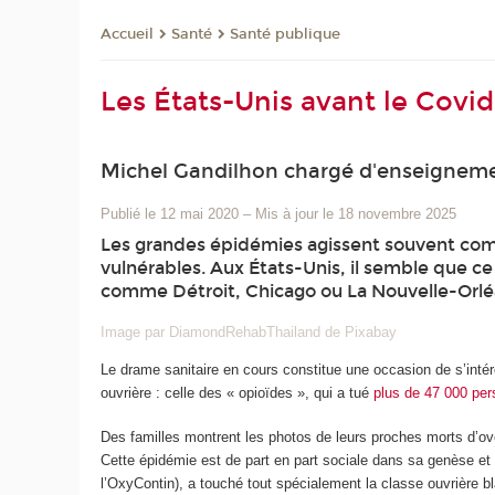
Santé
Santé publique
Accueil
Les États-Unis avant le Covid
Michel Gandilhon chargé d'enseigneme
Publié le 12 mai 2020
–
Mis à jour le 18 novembre 2025
Les grandes épidémies agissent souvent comme
vulnérables. Aux États-Unis, il semble que c
comme Détroit, Chicago ou La Nouvelle-Orléan
Image par DiamondRehabThailand de Pixabay
Le drame sanitaire en cours constitue une occasion de s’intér
ouvrière : celle des « opioïdes », qui a tué
plus de 47 000 per
Des familles montrent les photos de leurs proches morts d’ov
Cette épidémie est de part en part sociale dans sa genèse e
l’OxyContin), a touché tout spécialement la classe ouvrière b