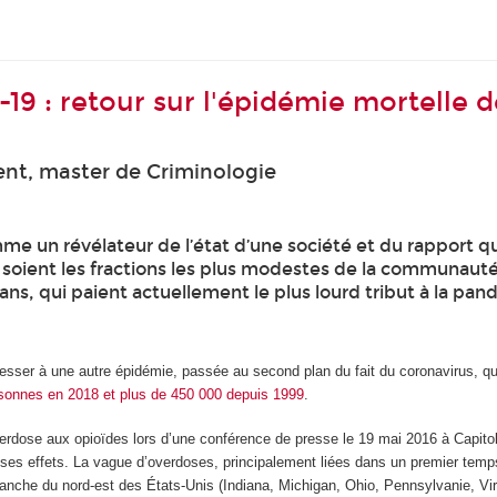
-19 : retour sur l'épidémie mortelle 
nt, master de Criminologie
 un révélateur de l’état d’une société et du rapport qu’
e soient les fractions les plus modestes de la communau
s, qui paient actuellement le plus lourd tribut à la pan
esser à une autre épidémie, passée au second plan du fait du coronavirus, qui
sonnes en 2018 et plus de 450 000 depuis 1999
.
erdose aux opioïdes lors d’une conférence de presse le 19 mai 2016 à Capitol
t ses effets. La vague d’overdoses, principalement liées dans un premier tem
lanche du nord-est des États-Unis (Indiana, Michigan, Ohio, Pennsylvanie, Vi