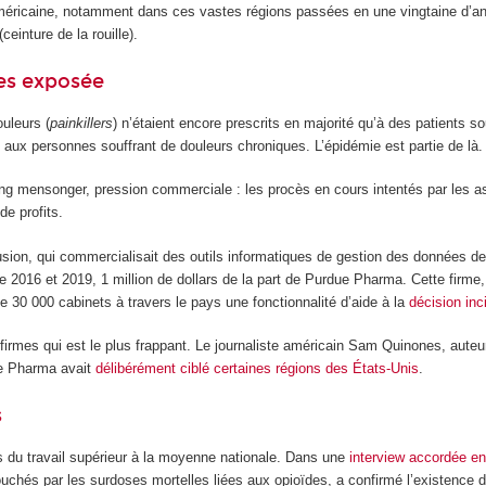
méricaine, notamment dans ces vastes régions passées en une vingtaine d’année
(ceinture de la rouille).
ues exposée
uleurs (
painkillers
) n’étaient encore prescrits en majorité qu’à des patients 
 aux personnes souffrant de douleurs chroniques. L’épidémie est partie de là.
ng mensonger, pression commerciale : les procès en cours intentés par les ass
e profits.
Fusion, qui commercialisait des outils informatiques de gestion des données 
tre 2016 et 2019, 1 million de dollars de la part de Purdue Pharma. Cette firm
de 30 000 cabinets à travers le pays une fonctionnalité d’aide à la
décision inc
 firmes qui est le plus frappant. Le journaliste américain Sam Quinones, auteu
ue Pharma avait
délibérément ciblé certaines régions des États-Unis
.
s
s du travail supérieur à la moyenne nationale. Dans une
interview accordée e
touchés par les surdoses mortelles liées aux opioïdes, a confirmé l’existence 