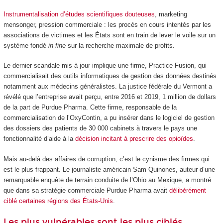
Instrumentalisation d’études scientifiques douteuses
, marketing
mensonger, pression commerciale : les procès en cours intentés par les
associations de victimes et les États sont en train de lever le voile sur un
système fondé
in fine
sur la recherche maximale de profits.
Le dernier scandale mis à jour implique une firme, Practice Fusion, qui
commercialisait des outils informatiques de gestion des données destinés
notamment aux médecins généralistes. La justice fédérale du Vermont a
révélé que l’entreprise avait perçu, entre 2016 et 2019, 1 million de dollars
de la part de Purdue Pharma. Cette firme, responsable de la
commercialisation de l’OxyContin, a pu insérer dans le logiciel de gestion
des dossiers des patients de 30 000 cabinets à travers le pays une
fonctionnalité d’aide à la
décision incitant à prescrire des opioïdes
.
Mais au-delà des affaires de corruption, c’est le cynisme des firmes qui
est le plus frappant. Le journaliste américain Sam Quinones, auteur d’une
remarquable enquête de terrain conduite de l’Ohio au Mexique, a montré
que dans sa stratégie commerciale Purdue Pharma avait
délibérément
ciblé certaines régions des États-Unis
.
Les plus vulnérables sont les plus ciblés