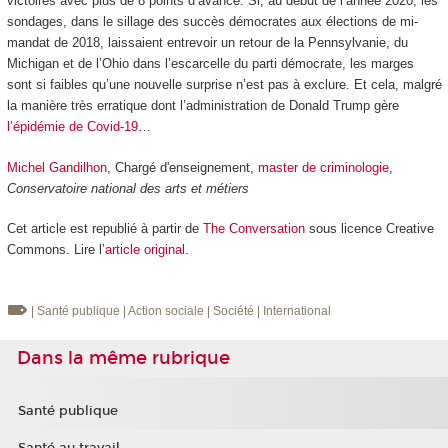
victoires avec plus de 8 points d’avance. Si, au début de l’année 2020, les
sondages, dans le sillage des succès démocrates aux élections de mi-
mandat de 2018, laissaient entrevoir un retour de la Pennsylvanie, du
Michigan et de l’Ohio dans l’escarcelle du parti démocrate, les marges
sont si faibles qu’une nouvelle surprise n’est pas à exclure. Et cela, malgré
la manière très erratique dont l’administration de Donald Trump gère
l’épidémie de Covid-19
…
Michel Gandilhon
, Chargé d'enseignement,
master de criminologie
,
Conservatoire national des arts et métiers
Cet article est republié à partir de
The Conversation
sous licence Creative
Commons. Lire l’
article original
.
| Santé publique
| Action sociale
| Société
| International
Dans la même rubrique
Santé publique