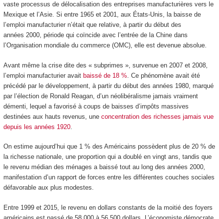
vaste processus de délocalisation des entreprises manufacturières vers le
Mexique et l’Asie. Si entre 1965 et 2001, aux États-Unis, la baisse de
l’emploi manufacturier n’était que relative, à partir du début des
années 2000, période qui coïncide avec l’entrée de la Chine dans
l’Organisation mondiale du commerce (OMC), elle est devenue absolue.
Avant même la crise dite des « subprimes », survenue en 2007 et 2008,
l’emploi manufacturier avait
baissé de 18 %
. Ce phénomène avait été
précédé par le développement, à partir du début des années 1980, marqué
par l’élection de Ronald Reagan, d’un néolibéralisme jamais vraiment
démenti, lequel a favorisé à coups de baisses d’impôts massives
destinées aux hauts revenus, une
concentration des richesses jamais vue
depuis les années 1920
.
On estime aujourd’hui que 1 % des Américains possèdent plus de 20 % de
la richesse nationale, une proportion qui a doublé en vingt ans, tandis que
le revenu médian des ménages a baissé tout au long des années 2000,
manifestation d’un rapport de forces entre les différentes couches sociales
défavorable aux plus modestes.
Entre 1999 et 2015, le revenu en dollars constants de la moitié des foyers
américains est passé de 58 000 à 56 500 dollars. L’économiste démocrate