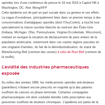
opioïdes lors d’une conférence de presse le 19 mai 2016 à Capitol Hill à
Washington, DC.
Alex Wong/AFP
Cette épidémie est de part en part sociale dans sa genèse et ses effets.
La vague d’overdoses, principalement liées dans un premier temps à des
consommations d’antalgiques opioïdes (dont l’OxyContin), a touché tout
spécialement la classe ouvrière blanche du nord-est des États-Unis
(Indiana, Michigan, Ohio, Pennsylvanie, Virginie-Occidentale, Wisconsin),
mettant en exergue la situation de déclassement de pans entiers de la
population américaine, notamment dans ces vastes régions passées en
une vingtaine d’années, du fait de la désindustrialisation, du statut de
Manufacturing Belt
(ceinture des usines)
à celui de
Rust Belt
(ceinture de
la rouille).
L’avidité des industries pharmaceutiques
exposée
Au milieu des années 1990, les médicaments opioïdes anti-douleurs
(
painkillers
) n’étaient encore prescrits en majorité qu’à des patients
souffrant de cancers en phase terminale. Certaines compagnies
pharmaceutiques ont alors souhaité étendre cette prescription aux
personnes souffrant de douleurs chroniques. L’épidémie est partie de là.