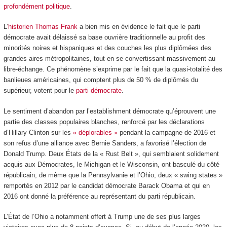
profondément politique
.
L’
historien Thomas Frank
a bien mis en évidence le fait que le parti
démocrate avait délaissé sa base ouvrière traditionnelle au profit des
minorités noires et hispaniques et des couches les plus diplômées des
grandes aires métropolitaines, tout en se convertissant massivement au
libre-échange. Ce phénomène s’exprime par le fait que la quasi-totalité des
banlieues américaines, qui comptent plus de 50 % de diplômés du
supérieur, votent pour le
parti démocrate
.
Le sentiment d’abandon par l’establishment démocrate qu’éprouvent une
partie des classes populaires blanches, renforcé par les déclarations
d’Hillary Clinton sur les
« déplorables »
pendant la campagne de 2016 et
son refus d’une alliance avec Bernie Sanders, a favorisé l’élection de
Donald Trump. Deux États de la « Rust Belt », qui semblaient solidement
acquis aux Démocrates, le Michigan et le Wisconsin, ont basculé du côté
républicain, de même que la Pennsylvanie et l’Ohio, deux « swing states »
remportés en 2012 par le candidat démocrate Barack Obama et qui en
2016 ont donné la préférence au représentant du parti républicain.
L’État de l’Ohio a notamment offert à Trump une de ses plus larges