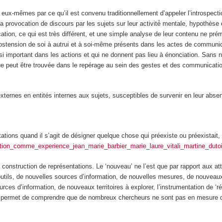
ts eux-mêmes
par ce qu’il est convenu traditionnellement d’appeler l’introspect
a provocation de discours par les sujets sur leur activité́ mentale, hypothèse ét
ion, ce qui est très différent, et une simple analyse de leur contenu ne prém
 d’ostension de soi à autrui et à soi-même présents dans les actes de commu
 important dans les actions et qui ne donnent pas lieu à énonciation. Sans nég
ue peut être trouvée dans le repérage au sein des gestes et des communicatio
xternes en entités internes aux sujets,
susceptibles de survenir en leur abs
ons quand il s’agit de désigner quelque chose qui préexiste ou préexistait, ma
reation_comme_experience_jean_marie_barbier_marie_laure_vitali_martine_dut
nstruction de représentations. Le ‘nouveau’ ne l’est que par rapport aux attr
outils, de nouvelles sources d’information, de nouvelles mesures, de
nouveaux
urces d’information, de nouveaux territoires à explorer, l’instrumentation de ‘
 permet de comprendre que de nombreux chercheurs ne sont pas en mesure de 