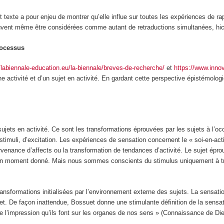
nt texte a pour enjeu de montrer qu’elle influe sur toutes les expériences de 
uvent même être considérées comme autant de retraductions simultanées, hic 
rocessus
//labiennale-education.eu/la-biennale/breves-de-recherche/
et
https://www.innov
 activité et d’un sujet en activité
. En gardant cette perspective épistémolo
ujets en activité
. Ce sont les
transformations éprouvées par les sujets à l’o
stimuli
, d’excitation. Les expériences de sensation concernent le
« soi-en-act
rvenance d’
affects
ou la transformation de tendances d’activité. Le sujet ép
à un moment donné. Mais nous sommes conscients du stimulus uniquement à t
nsformations initialisées par
l’environnement externe
des sujets.
La sensatio
et
. De façon inattendue, Bossuet donne une stimulante définition de la sensa
e l’impression qu’ils font sur les organes de nos sens » (Connaissance de Die