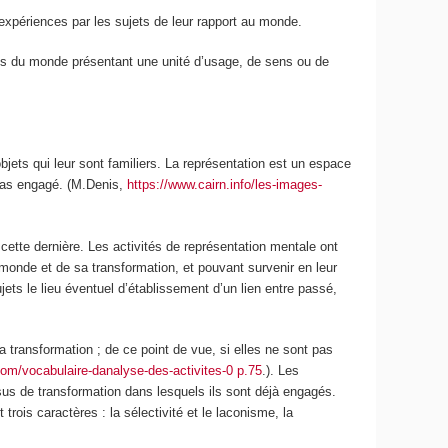
xpériences par les sujets de leur rapport au monde.
tés du monde présentant une unité d’usage, de sens ou de
objets qui leur sont familiers.
La représentation est un espace
t pas engagé. (M.Denis,
https://www.cairn.info/les-images-
cette dernière. Les activités de représentation mentale ont
u monde et de sa transformation, et pouvant survenir en leur
ts le lieu éventuel d’établissement d’un lien entre passé,
sa transformation
; de ce point de vue, si elles ne sont pas
com/vocabulaire-danalyse-des-activites-0 p.75
.). Les
ssus de transformation dans lesquels ils sont déjà engagés
.
trois caractères : la sélectivité et le laconisme, la