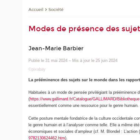
Société
Accueil
Modes de présence des suje
Jean-Marie Barbier
Publié le 31 mai 2024
–
Mis à jour le 25 juin 2024
©pixabay
La prééminence des sujets sur le monde dans les rappor
Habituées à un mode de pensée privilégiant la prééminence d
(
https://www.gallimard.fr/Catalogue/GALLIMARD/Bibliotheque-
essentiellement comme une ressource pour le genre humain.
Cette posture mentale fondatrice de la culture occidentale c
le genre humain et à l’analyser comme telle. Elle a même été 
économiques et sociales d’ampleur (cf. M. Blondel : L’action (
9782130624462.htm
).