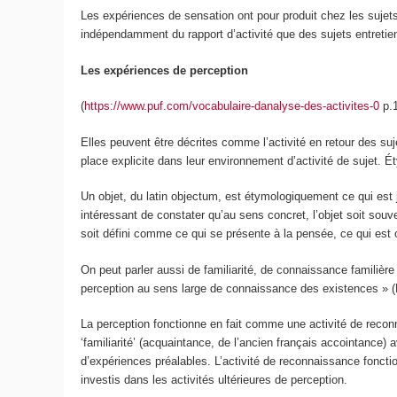
Les expériences de sensation ont pour produit chez les sujet
indépendamment du rapport d’activité que des sujets entretie
Les expériences de perception
(
https://www.puf.com/vocabulaire-danalyse-des-activites-0
p.
Elles peuvent être décrites comme l’activité en retour des suj
place explicite dans leur environnement d’activité
de sujet. Éty
Un objet, du latin
objectum
, est étymologiquement ce qui est 
intéressant de constater qu’au sens concret, l’objet soit so
soit défini comme ce qui se présente à la pensée, ce qui est oc
On peut parler aussi de familiarité, de connaissance familière 
perception au sens large de connaissance des existences » (Ph
La perception fonctionne en fait comme une activité de reconn
‘familiarité’ (
acquaintance,
de l’ancien français accointance) 
d’expériences préalables. L’activité de reconnaissance fonct
investis dans les activités ultérieures de perception.