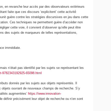
ion,
en revanche leur accès par des observateurs extérieurs
ant faite que ces discours ‘explicitent’ cette activité́
unit guère contre les stratégies discursives en jeu dans cette
nication. Ces techniques ne permettent guère d’accéder non
liger cette voie, il convient d’observer qu’elle peut être
ns des sujets de marqueurs de telles représentations,
ence immédiate.
is n’était pas identifié par les sujets se représentant les
oit-9782343192925-65098.html
ibuts donnés par les sujets aux objets représentés. Il
 objets ouvrant de nouveaux champs de recherche
. S’y
réalités augmentées’
https://www.innovation-
définir précisément leur objet de recherche ou n’en sont