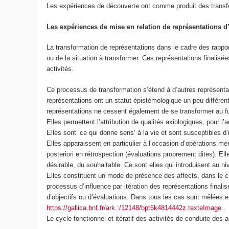
Les expériences de découverte ont comme produit des transfor
Les expériences de mise en relation de représentations d’
La transformation de représentations dans le cadre des rapport
ou de la situation à transformer. Ces représentations finalisé
activités.
Ce processus de transformation s’étend à d’autres représent
représentations ont un statut épistémologique un peu différe
représentations ne cessent également de se transformer au fur
Elles permettent l’attribution de qualités axiologiques, pour l
Elles sont ‘ce qui donne sens’ à la vie
et sont susceptibles d’
Elles apparaissent en particulier à l’occasion d’opérations men
posteriori en rétrospection (évaluations proprement dites). El
désirable, du souhaitable.
Ce sont elles qui introduisent au ni
Elles constituent un mode de présence des affects, dans le 
processus d’influence par itération des représentations finali
d’objectifs ou d’évaluations. Dans tous les cas sont mêlées 
https://gallica.bnf.fr/ark :/12148/bpt6k4814442z.texteImage
.
Le cycle fonctionnel et itératif des activités de conduite des 