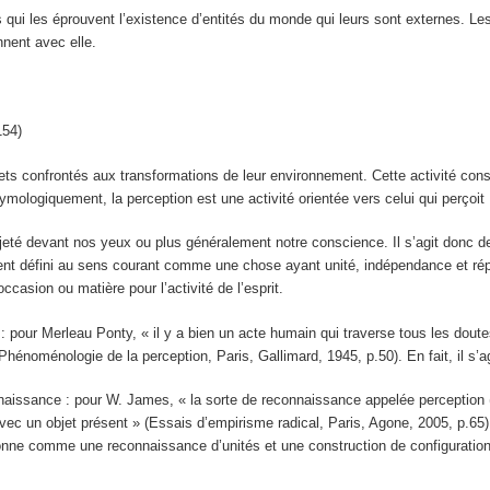
s qui les éprouvent l’existence d’entités du monde qui leurs sont externes. 
nnent avec elle.
154)
ets confrontés aux transformations de leur environnement. Cette activité consi
mologiquement, la perception est une activité orientée vers celui qui perçoit : p
jeté devant nos yeux ou plus généralement notre conscience. Il s’agit donc de
uvent défini au sens courant comme une chose ayant
unité, indépendance et ré
casion ou matière pour l’activité de l’esprit.
: pour Merleau Ponty, « il y a bien un acte humain qui traverse tous les doutes 
énoménologie de la perception, Paris, Gallimard, 1945, p.50). En fait, il s’ag
aissance : pour W. James, « la sorte de reconnaissance appelée perception (…)
avec un objet présent » (Essais d’empirisme radical, Paris, Agone, 2005, p.65
ionne comme une reconnaissance d’unités et une construction de configurations