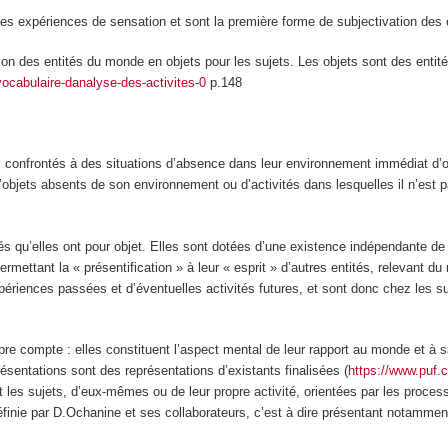
les expériences de sensation et sont la
première forme de subjectivation
des e
ion des entités du monde en objets pour les sujets
. Les objets sont des enti
ocabulaire-danalyse-des-activites-0
p.148
confrontés à des situations d’
absence
dans leur environnement immédiat
d’
 d’objets absents de son environnement ou d’activités dans lesquelles il n’es
és qu’elles ont pour objet
. Elles sont dotées d’une existence indépendante de 
permettant la « présentification
» à leur « esprit » d’autres entités, relevant d
riences passées et d’éventuelles activités futures, et sont donc chez les suje
ropre compte : elles constituent l’aspect mental de leur rapport au monde et à 
ésentations sont des représentations d’existants finalisées
(
https://www.puf.
nt les sujets, d’eux-mêmes ou de leur propre activité, orientées par les proce
définie par D.Ochanine et ses collaborateurs, c’est à dire présentant notamment 