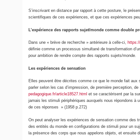
S’inscrivant en distance par rapport à cette posture, le prése
scientifiques de ces expériences, et que ces expériences pe
L’expérience des rapports sujet/monde comme double p
Dans une « brève de recherche » antérieure à celle-ci,
https:
définie comme un
processus simultané de transformation d’une
pour ambition de rendre compte des rapports sujets/monde.
Les expériences de sensation
Elles peuvent être décrites comme
ce que le monde fait aux s
parler selon les cas d’impression, de première perception, de
pedagogique.fr/article18527.html
et se caractérisent par la su
jamais les stimuli périphériques auxquels nous répondons 
de ces réponses
» (1958 p.272)
On peut analyser les expériences de sensation comme des tra
des entités du monde en configurations de stimuli pour un suj
la présence des corps que nous appelons objets, et ensuite d