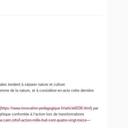
tales
tendent à séparer nature et culture
’homme de la nature, et à considérer-en-acte cette dernière
(
https://www.innovation-pedagogique.fr/article9338.html
) par
phique confrontée à l’action lors de transformations
w.cairn.info/l-action-mille-huit-cent-quatre-vingt-treize—