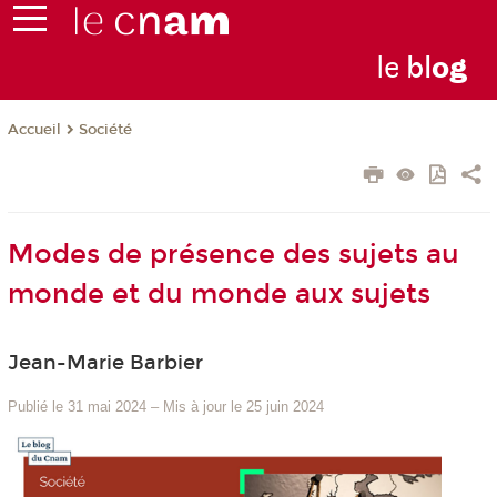
le
bl
o
g
Société
Accueil
Modes de présence des sujets au
monde et du monde aux sujets
Jean-Marie Barbier
Publié le 31 mai 2024
–
Mis à jour le 25 juin 2024