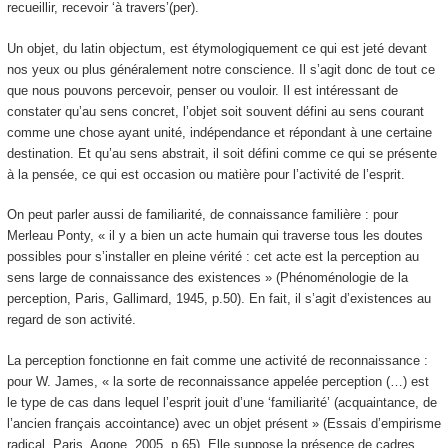
recueillir, recevoir ‘à travers’(per).
Un objet, du latin
objectum
, est étymologiquement ce qui est jeté devant
nos yeux ou plus généralement notre conscience. Il s’agit donc de tout ce
que nous pouvons percevoir, penser ou vouloir. Il est intéressant de
constater qu’au sens concret, l’objet soit souvent défini au sens courant
comme une chose ayant
unité, indépendance et répondant à une certaine
destination
. Et qu’au sens abstrait, il soit défini comme ce qui se présente
à la pensée, ce qui est occasion ou matière pour l’activité de l’esprit.
On peut parler aussi de familiarité, de connaissance familière : pour
Merleau Ponty, « il y a bien un acte humain qui traverse tous les doutes
possibles pour s’installer en pleine vérité : cet acte est la perception au
sens large de connaissance des existences » (Phénoménologie de la
perception, Paris, Gallimard, 1945, p.50). En fait, il s’agit d’existences au
regard de son activité.
La perception fonctionne en fait comme une activité de reconnaissance :
pour W. James, « la sorte de reconnaissance appelée perception (…) est
le type de cas dans lequel l’esprit jouit d’une ‘familiarité’ (
acquaintance,
de
l’ancien français accointance) avec un objet présent » (Essais d’empirisme
radical, Paris, Agone, 2005, p.65). Elle suppose la présence de cadres