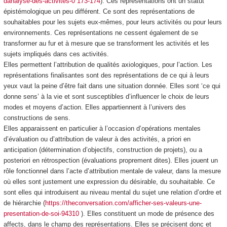
danalyse-des-activites-0 173-174
). Ces représentations ont un statut
épistémologique un peu différent. Ce sont des représentations de
souhaitables pour les sujets eux-mêmes, pour leurs activités ou pour leurs
environnements. Ces représentations ne cessent également de se
transformer au fur et à mesure que se transforment les activités et les
sujets impliqués dans ces activités.
Elles permettent l’attribution de qualités axiologiques, pour l’action. Les
représentations finalisantes sont des représentations de ce qui à leurs
yeux vaut la peine d’être fait dans une situation donnée.
Elles sont ‘ce qui
donne sens’ à la vie
et sont susceptibles d’influencer le choix de leurs
modes et moyens d’action. Elles appartiennent à l’univers des
constructions de sens.
Elles apparaissent en particulier à l’occasion d’opérations mentales
d’évaluation ou d’attribution de valeur à des activités,
a priori
en
anticipation (détermination d’objectifs, construction de projets), ou a
posteriori en rétrospection (évaluations proprement dites). Elles jouent un
rôle fonctionnel dans l’acte d’attribution mentale de valeur, dans la mesure
où elles sont justement une expression du désirable, du souhaitable.
Ce
sont elles qui introduisent au niveau mental du sujet une relation d’ordre et
de hiérarchie (
https://theconversation.com/afficher-ses-valeurs-une-
presentation-de-soi-94310
). Elles constituent un mode de présence des
affects, dans le champ des représentations
. Elles se précisent donc et