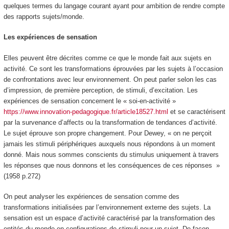
quelques termes du langage courant ayant pour ambition de rendre compte
des rapports sujets/monde.
Les expériences de sensation
Elles peuvent être décrites comme
ce que le monde fait aux sujets en
activité
. Ce sont les
transformations éprouvées par les sujets à l’occasion
de confrontations avec leur environnement
. On peut parler selon les cas
d’impression, de première perception, de
stimuli
, d’excitation. Les
expériences de sensation concernent le
« soi-en-activité »
https://www.innovation-pedagogique.fr/article18527.html
et se caractérisent
par la survenance d’
affects
ou la transformation de tendances d’activité.
Le sujet éprouve son propre changement. Pour Dewey,
« on ne perçoit
jamais les stimuli périphériques auxquels nous répondons à un moment
donné. Mais nous sommes conscients du stimulus uniquement à travers
les réponses que nous donnons et les conséquences de ces réponses
»
(1958 p.272)
On peut analyser les expériences de sensation comme des
transformations initialisées par
l’environnement externe
des sujets.
La
sensation est un espace d’activité caractérisé par la transformation des
entités du monde en configurations de stimuli pour un sujet
. De façon