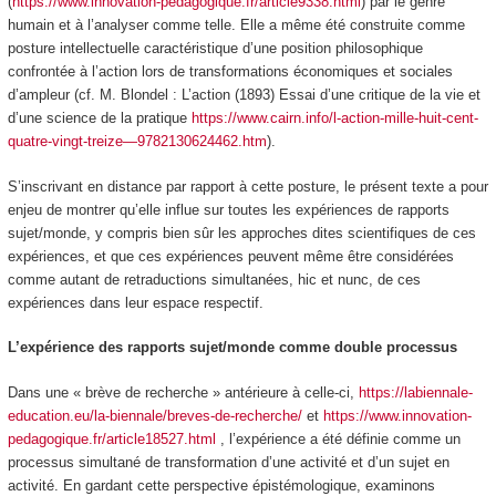
(
https://www.innovation-pedagogique.fr/article9338.html
) par le genre
humain et à l’analyser comme telle. Elle a même été construite comme
posture intellectuelle caractéristique d’une position philosophique
confrontée à l’action lors de transformations économiques et sociales
d’ampleur (cf. M. Blondel : L’action (1893) Essai d’une critique de la vie et
d’une science de la pratique
https://www.cairn.info/l-action-mille-huit-cent-
quatre-vingt-treize—9782130624462.htm
).
S’inscrivant en distance par rapport à cette posture, le présent texte a pour
enjeu de montrer qu’elle influe sur toutes les expériences de rapports
sujet/monde, y compris bien sûr les approches dites scientifiques de ces
expériences, et que ces expériences peuvent même être considérées
comme autant de retraductions simultanées, hic et nunc, de ces
expériences dans leur espace respectif.
L’expérience des rapports sujet/monde comme double processus
Dans une « brève de recherche » antérieure à celle-ci,
https://labiennale-
education.eu/la-biennale/breves-de-recherche/
et
https://www.innovation-
pedagogique.fr/article18527.html
, l’expérience a été définie comme un
processus simultané de transformation d’une activité et d’un sujet en
activité
. En gardant cette perspective épistémologique, examinons