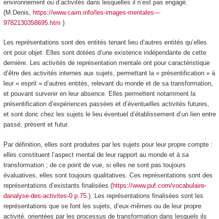
environnement ou d’activités dans lesquelles il n’est pas engagé.
(M.Denis,
https://www.cairn.info/les-images-mentales—
9782130358695.htm
)
Les représentations sont des entités tenant lieu d’autres entités qu’elles
ont pour objet
. Elles sont dotées d’une existence indépendante de cette
dernière. Les activités de représentation mentale ont pour caractéristique
d’être des
activités internes
aux sujets
, permettant la « présentification
» à
leur « esprit » d’autres entités, relevant du monde et de sa transformation,
et pouvant survenir en leur absence. Elles permettent notamment la
présentification d’expériences passées et d’éventuelles activités futures,
et sont donc chez les sujets le lieu éventuel d’établissement d’un lien entre
passé, présent et futur.
Par définition, elles sont produites par les sujets pour leur propre compte :
elles constituent l’aspect mental de leur rapport au monde et à sa
transformation
; de ce point de vue, si elles ne sont pas toujours
évaluatives, elles sont toujours qualitatives.
Ces représentations sont des
représentations d’existants finalisées
(
https://www.puf.com/vocabulaire-
danalyse-des-activites-0 p.75
.). Les
représentations finalisées sont les
représentations que se font les sujets, d’eux-mêmes ou de leur propre
activité, orientées par les processus de transformation dans lesquels ils