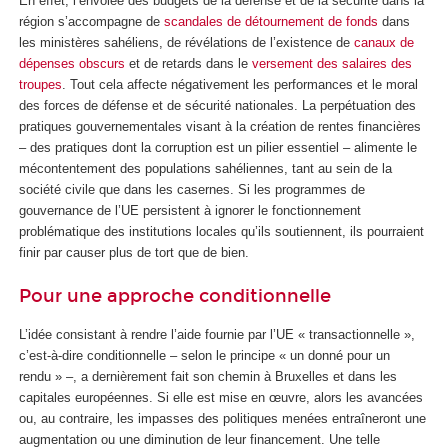
En effet, l’envolée des budgets de la défense et de la sécurité dans la
région s’accompagne de
scandales de détournement de fonds
dans
les ministères sahéliens, de révélations de l’existence de
canaux de
dépenses obscurs
et de retards dans le
versement des salaires des
troupes
. Tout cela affecte négativement les performances et le moral
des forces de défense et de sécurité nationales. La perpétuation des
pratiques gouvernementales visant à la création de rentes financières
– des pratiques dont la corruption est un pilier essentiel – alimente le
mécontentement des populations sahéliennes, tant au sein de la
société civile que dans les casernes. Si les programmes de
gouvernance de l’UE persistent à ignorer le fonctionnement
problématique des institutions locales qu’ils soutiennent, ils pourraient
finir par causer plus de tort que de bien.
Pour une approche conditionnelle
L’idée consistant à rendre l’aide fournie par l’UE « transactionnelle »,
c’est-à-dire conditionnelle – selon le principe « un donné pour un
rendu » –, a dernièrement fait son chemin à Bruxelles et dans les
capitales européennes. Si elle est mise en œuvre, alors les avancées
ou, au contraire, les impasses des politiques menées entraîneront une
augmentation ou une diminution de leur financement. Une telle