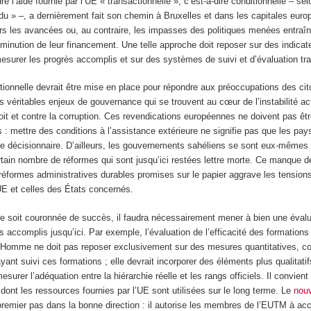
re l’aide fournie par l’UE « transactionnelle », c’est-à-dire conditionnelle – sel
u » –, a dernièrement fait son chemin à Bruxelles et dans les capitales euro
rs les avancées ou, au contraire, les impasses des politiques menées entraî
minution de leur financement. Une telle approche doit reposer sur des indicat
esurer les progrès accomplis et sur des systèmes de suivi et d’évaluation tr
tionnelle devrait être mise en place pour répondre aux préoccupations des c
s véritables enjeux de gouvernance qui se trouvent au cœur de l’instabilité act
 droit et contre la corruption. Ces revendications européennes ne doivent pas êt
 mettre des conditions à l’assistance extérieure ne signifie pas que les pay
ie décisionnaire. D’ailleurs, les gouvernements sahéliens se sont eux-même
tain nombre de réformes qui sont jusqu’ici restées lettre morte. Ce manque d
 réformes administratives durables promises sur le papier aggrave les tensions
l’UE et celles des États concernés.
e soit couronnée de succès, il faudra nécessairement mener à bien une évalu
ts accomplis jusqu’ici. Par exemple, l’évaluation de l’efficacité des formation
l’Homme ne doit pas reposer exclusivement sur des mesures quantitatives, 
nt suivi ces formations ; elle devrait incorporer des éléments plus qualitatif
esurer l’adéquation entre la hiérarchie réelle et les rangs officiels. Il convie
 dont les ressources fournies par l’UE sont utilisées sur le long terme. Le
nou
remier pas dans la bonne direction : il autorise les membres de l’EUTM à a