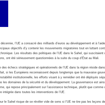
 décennie, l’UE a consacré des milliards d’euros au développement et à l’aide
incipaux objectifs d’y contenir les mouvements migratoires tout en luttant cont
ue chronique. Les résultats des politiques de l’UE dans le Sahel, qui suscitaient
ons, ont été sérieusement questionnées à la suite du coup d’État au Mali.
e des échecs stratégiques et opérationnels de l’UE dans la région réside dan
 fait, si les Européens reconnaissent depuis longtemps que la mauvaise gouv
stabilité institutionnelle, les efforts visant à y remédier ont été déployés sé
 les domaines de la sécurité et du développement. La gouvernance est ains
me, qui repose principalement sur l’assistance technique, plutôt que comme 
re intégrée dans toutes les interventions de l’UE.
our le Sahel risque de se révéler vide de sens si l’UE ne tire pas les leçons d