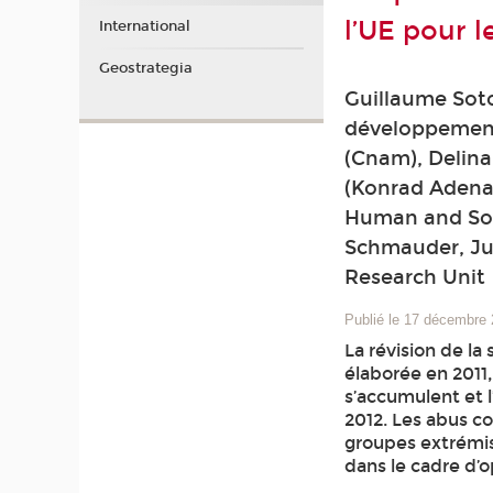
l’UE pour l
International
Geostrategia
Guillaume Sot
développement 
(Cnam), Delin
(Konrad Adenau
Human and Soci
Schmauder, Jun
Research Unit
Publié le 17 décembre
La révision de la
élaborée en 2011
s’accumulent et l
2012. Les abus co
groupes extrémist
dans le cadre d’o