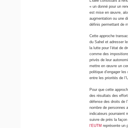
L’idée consistant à rend
« un donné pour un rend
est mise en œuvre, alo
augmentation ou une di
définis permettant de m
Cette approche transac
du Sahel et adresser le
la lutte pour l’état de
comme des impositions :
privés de leur autonom
mettre en œuvre un cer
politique d’engager les
entre les priorités de 
Pour que cette approch
des résultats des effor
défense des droits de 
nombre de personnes aya
indicateurs pourraient m
suivre de près la façon
l’EUTM
représente un p