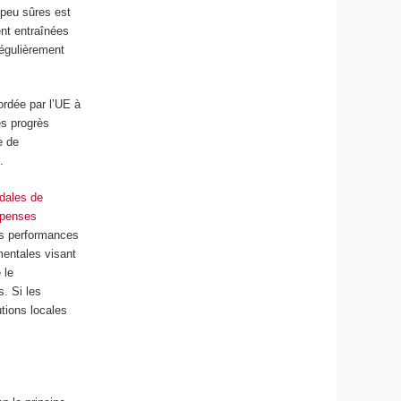
 peu sûres est
ent entraînées
régulièrement
ordée par l’UE à
es progrès
e de
.
dales de
épenses
es performances
mentales visant
 le
. Si les
tions locales