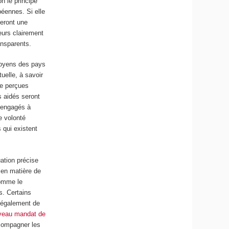
on le principe
péennes. Si elle
neront une
eurs clairement
ansparents.
itoyens des pays
uelle, à savoir
re perçues
s aidés seront
s engagés à
e volonté
 qui existent
ation précise
s en matière de
comme le
s. Certains
nt également de
veau mandat de
ccompagner les