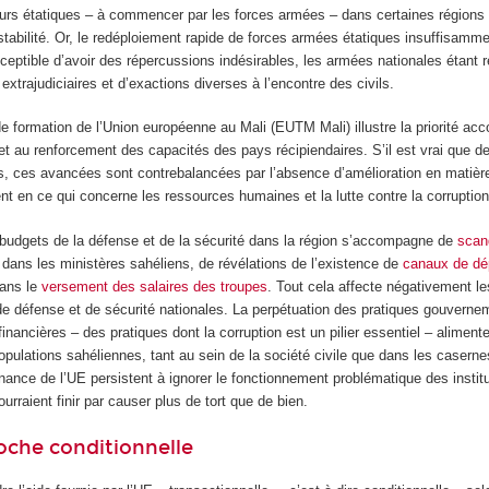
eurs étatiques – à commencer par les forces armées – dans certaines régions
la stabilité. Or, le redéploiement rapide de forces armées étatiques insuffisamm
ceptible d’avoir des répercussions indésirables, les armées nationales étant 
extrajudiciaires et d’exactions diverses à l’encontre des civils.
de formation de l’Union européenne au Mali (EUTM Mali) illustre la priorité acc
et au renforcement des capacités des pays récipiendaires. S’il est vrai que d
és, ces avancées sont contrebalancées par l’absence d’amélioration en matièr
 en ce qui concerne les ressources humaines et la lutte contre la corruption
s budgets de la défense et de la sécurité dans la région s’accompagne de
scan
dans les ministères sahéliens, de révélations de l’existence de
canaux de d
dans le
versement des salaires des troupes
. Tout cela affecte négativement l
 de défense et de sécurité nationales. La perpétuation des pratiques gouverne
financières – des pratiques dont la corruption est un pilier essentiel – alimente
ulations sahéliennes, tant au sein de la société civile que dans les casernes
nce de l’UE persistent à ignorer le fonctionnement problématique des institu
pourraient finir par causer plus de tort que de bien.
oche conditionnelle