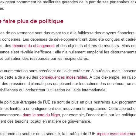
exigeant notamment de meilleures garanties de la part de ses partenaires et 
ue.
 faire plus de politique
mes de gouvernance sont dus avant tout à la faiblesse des moyens financiers 
ys concernés. Les dépenses de développement ont donc été conçues et cadré
lés, des
théories du changement
et des objectifs chiffrés de résultats. Mais c
nance s’est révélée inefficace ; elle n’a nullement empêché les détournements
se utilisation des ressources par les récipiendaires.
e augmentation sans précédent de l’aide extérieure à la région, mais l’absen
 de cette aide a eu des
conséquences indésirables
. À titre d’exemple, en rais
t des pressions diplomatiques qui pèsent sur les actions des donateurs, ce s
héliennes qui orchestrent l’utilisation de l’aide internationale.
 de politique étrangère de l’UE se sont de plus en plus restreints aux program
mes limités à un endiguement des mouvements migratoires. Cette approche
ouvernance :
dans le nord du Niger
, par exemple, l’accent mis sur les politiqu
iment des besoins locaux en matière de gouvernance.
sistance au secteur de la sécurité, la stratégie de l’UE
repose essentiellemen