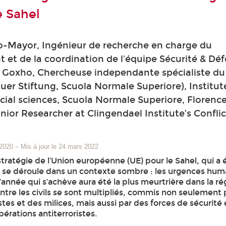
e Sahel
o-Mayor, Ingénieur de recherche en charge du
et de la coordination de l'équipe Sécurité & Dé
a Goxho, Chercheuse independante spécialiste du
er Stiftung, Scuola Normale Superiore), Institut
al sciences, Scuola Normale Superiore, Florenc
ior Researcher at Clingendael Institute’s Conflic
 2020
–
Mis à jour le 24 mars 2022
 stratégie de l’Union européenne (UE) pour le Sahel, qui a 
, se déroule dans un contexte sombre : les urgences hum
’année qui s’achève aura été la plus meurtrière dans la r
ntre les civils se sont multipliés, commis non seulement 
es et des milices, mais aussi par des forces de sécurité
pérations antiterroristes.