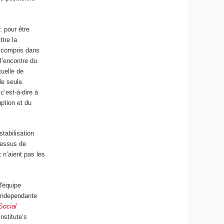
: pour être
tre la
 y compris dans
l’encontre du
uelle de
le seule.
c’est-à-dire à
uption et du
tabilisation
cessus de
 n’aient pas les
l'équipe
independante
Social
nstitute’s