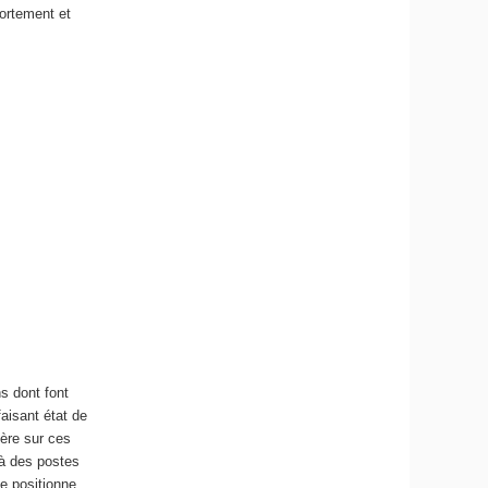
portement et
s dont font
aisant état de
ière sur ces
 à des postes
e positionne