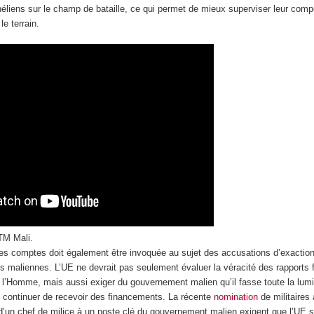
ahéliens sur le champ de bataille, ce qui permet de mieux superviser leur com
le terrain.
UTM Mali.
 des comptes doit également être invoquée au sujet des accusations d’exaction
es maliennes. L’UE ne devrait pas seulement évaluer la véracité des rapports f
e l’Homme, mais aussi exiger du gouvernement malien qu’il fasse toute la lum
te continuer de recevoir des financements. La récente
nomination
de militaires
 d’un chef de milice à un poste clé du gouvernement malien exigent que l’UE s