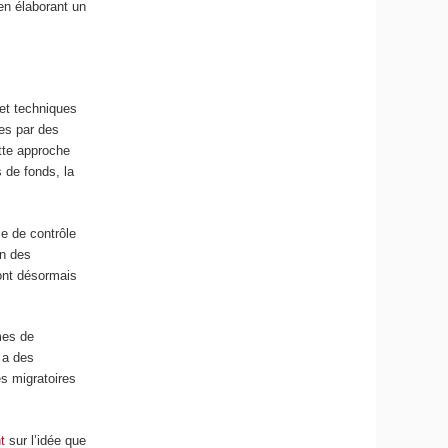
en élaborant un
et techniques
es par des
ette approche
 de fonds, la
ce de contrôle
on des
ont désormais
mes de
 a des
es migratoires
t
sur l’idée que