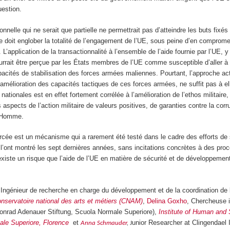
estion.
nelle qui ne serait que partielle ne permettrait pas d’atteindre les buts fixés 
e doit englober la totalité de l’engagement de l’UE, sous peine d’en compromet
ité. L’application de la transactionnalité à l’ensemble de l’aide fournie par l’UE,
urrait être perçue par les États membres de l’UE comme susceptible d’aller à 
cités de stabilisation des forces armées maliennes. Pourtant, l’approche act
’amélioration des capacités tactiques de ces forces armées, ne suffit pas à el
nationales est en effet fortement corrélée à l’amélioration de l’ethos militaire, 
 aspects de l’action militaire de valeurs positives, de garanties contre la corr
l’Homme.
orcée est un mécanisme qui a rarement été testé dans le cadre des efforts de s
’ont montré les sept dernières années, sans incitations concrètes à des pro
l existe un risque que l’aide de l’UE en matière de sécurité et de développement
 Ingénieur de recherche en charge du développement et de la coordination de 
nservatoire national des arts et métiers (CNAM)
,
Delina Goxho
, Chercheuse 
Konrad Adenauer Stiftung, Scuola Normale Superiore),
Institute of Human and 
le Superiore, Florence
et
unior Researcher at Clingendael I
Anna Schmauder
,
J