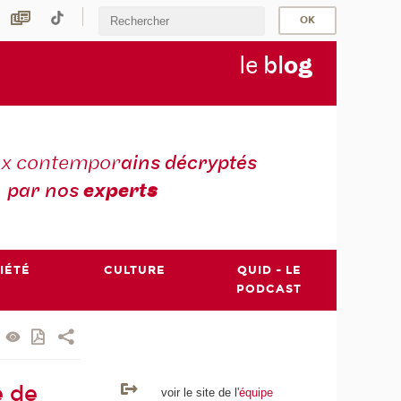
le
bl
o
g
ux contempor
ains décryptés
par nos
expert
s
IÉTÉ
CULTURE
QUID - LE
PODCAST
e de
voir le site de l'
équipe