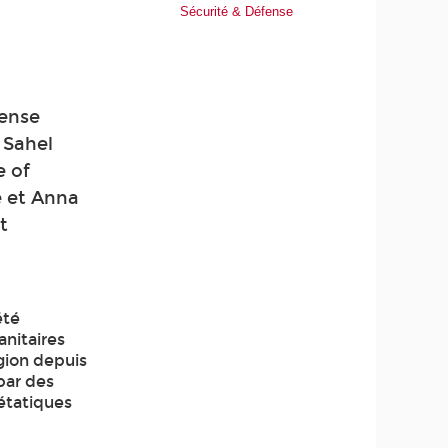
Sécurité & Défense
fense
 Sahel
e of
e et Anna
t
été
anitaires
égion depuis
par des
 étatiques