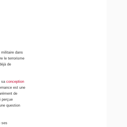
 militaire dans
re le terrorisme
 déjà de
s sa
conception
ernance est une
parément de
i perçue
une question
e ses