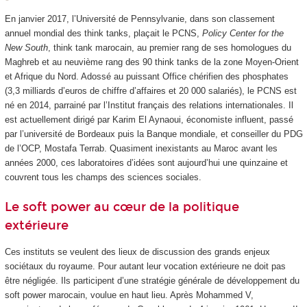
En janvier 2017, l’Université de Pennsylvanie, dans son classement
annuel mondial des think tanks, plaçait le PCNS,
Policy Center for the
New South
, think tank marocain, au premier rang de ses homologues du
Maghreb et au neuvième rang des 90 think tanks de la zone Moyen-Orient
et Afrique du Nord. Adossé au puissant Office chérifien des phosphates
(3,3 milliards d’euros de chiffre d’affaires et 20 000 salariés), le PCNS est
né en 2014, parrainé par l’Institut français des relations internationales. Il
est actuellement dirigé par Karim El Aynaoui, économiste influent, passé
par l’université de Bordeaux puis la Banque mondiale, et conseiller du PDG
de l’OCP, Mostafa Terrab. Quasiment inexistants au Maroc avant les
années 2000, ces laboratoires d’idées sont aujourd’hui une quinzaine et
couvrent tous les champs des sciences sociales.
Le soft power au cœur de la politique
extérieure
Ces instituts se veulent des lieux de discussion des grands enjeux
sociétaux du royaume. Pour autant leur vocation extérieure ne doit pas
être négligée. Ils participent d’une stratégie générale de développement du
soft power marocain, voulue en haut lieu. Après Mohammed V,