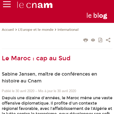
le
bl
o
g
L'Europe et le monde
International
Accueil
Le Maroc : cap au Sud
Sabine Jansen, maître de conférences en
histoire au Cnam
Publié le 30 avril 2020
–
Mis à jour le 30 avril 2020
Depuis une dizaine d'années, le Maroc mène une vaste
offensive diplomatique. Il profite d'un contexte
régional favorable, avec l'affaiblissement de l'Algérie et
la lutte contre le terrorisme, pour développer son soft