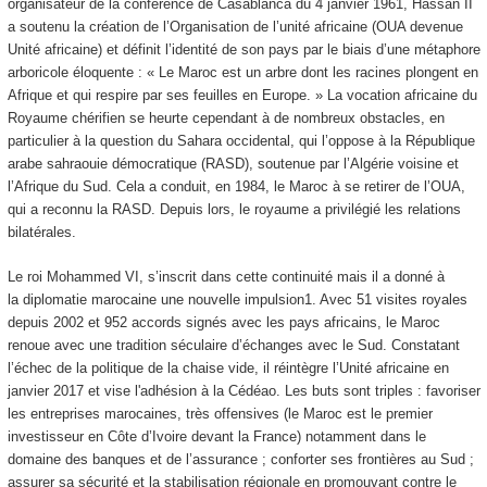
organisateur de la conférence de Casablanca du 4 janvier 1961, Hassan II
a soutenu la création de l’Organisation de l’unité africaine (OUA devenue
Unité africaine) et définit l’identité de son pays par le biais d’une métaphore
arboricole éloquente : « Le Maroc est un arbre dont les racines plongent en
Afrique et qui respire par ses feuilles en Europe. » La vocation africaine du
Royaume chérifien se heurte cependant à de nombreux obstacles, en
particulier à la question du Sahara occidental, qui l’oppose à la République
arabe sahraouie démocratique (RASD), soutenue par l’Algérie voisine et
l’Afrique du Sud. Cela a conduit, en 1984, le Maroc à se retirer de l’OUA,
qui a reconnu la RASD. Depuis lors, le royaume a privilégié les relations
bilatérales.
Le roi Mohammed VI, s’inscrit dans cette continuité mais il a donné à
la diplomatie marocaine une nouvelle impulsion
1
. Avec 51 visites royales
depuis 2002 et 952 accords signés avec les pays africains, le Maroc
renoue avec une tradition séculaire d’échanges avec le Sud. Constatant
l’échec de la politique de la chaise vide, il réintègre l’Unité africaine en
janvier 2017 et vise l'adhésion à la Cédéao. Les buts sont triples : favoriser
les entreprises marocaines, très offensives (le Maroc est le premier
investisseur en Côte d’Ivoire devant la France) notamment dans le
domaine des banques et de l’assurance ; conforter ses frontières au Sud ;
assurer sa sécurité et la stabilisation régionale en promouvant contre le